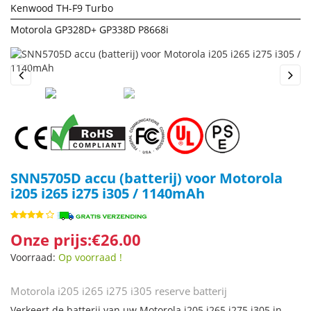
Kenwood TH-F9 Turbo
Motorola GP328D+ GP338D P8668i
Previous
Next
SNN5705D accu (batterij) voor Motorola
i205 i265 i275 i305 / 1140mAh
Onze prijs:€26.00
Voorraad:
Op voorraad !
Motorola i205 i265 i275 i305 reserve batterij
Verkeert de batterij van uw Motorola i205 i265 i275 i305 in