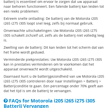
batterij is essentieel om ervoor te zorgen dat uw apparaat
naar behoren functioneert. Een falende batterij kan leiden tot
een reeks problemen:
Extreem snelle ontlading: De batterij van de Motorola i205
i265 i275 i305 loopt snel leeg, zelfs bij normaal gebruik.
Onverwachte uitschakelingen: Uw Motorola i205 i265 i275
i305 schakelt zichzelf uit, zelfs als de batterij niet volledig leeg
is.
Zwelling van de batterij: Dit kan leiden tot het scherm dat van
het frame wordt geduwd.
Verminderde piekprestaties: Uw Motorola i205 i265 i275 i305
kan in prestaties verminderen om te voorkomen dat het
apparaat onverwacht wordt uitgeschakeld.
Daarnaast kunt u de batterijgezondheid van uw Motorola i205
i265 i275 i305 controleren door naar Instellingen > Batterij >
Batterijconditie te gaan. Een percentage onder 70% geeft aan
dat het tijd is om de batterij te vervangen.
FAQs for Motorola i205 i265 i275 i305
Batterij Vervangen