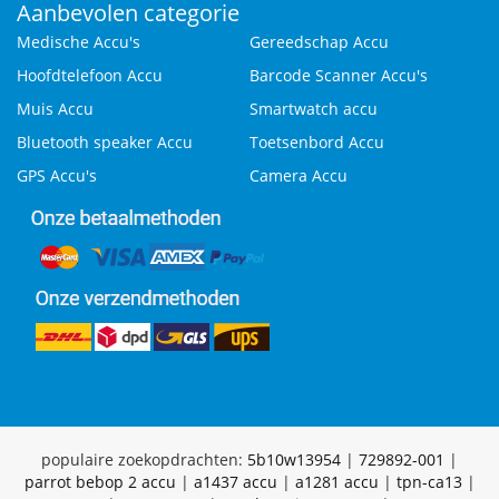
Aanbevolen categorie
Medische Accu's
Gereedschap Accu
Hoofdtelefoon Accu
Barcode Scanner Accu's
Muis Accu
Smartwatch accu
Bluetooth speaker Accu
Toetsenbord Accu
GPS Accu's
Camera Accu
populaire zoekopdrachten:
5b10w13954
|
729892-001
|
parrot bebop 2 accu
|
a1437 accu
|
a1281 accu
|
tpn-ca13
|