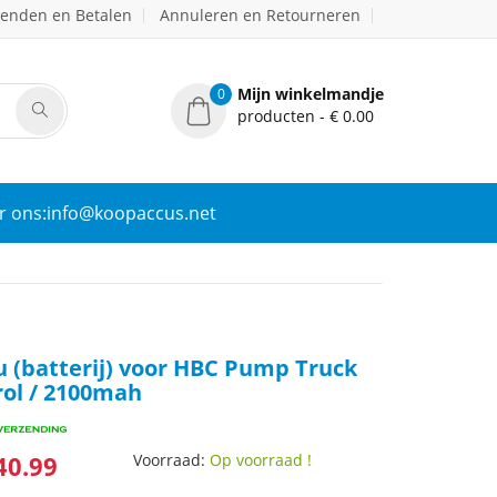
zenden en Betalen
Annuleren en Retourneren
Mijn winkelmandje
0
producten - € 0.00
r ons:info@koopaccus.net
 (batterij) voor HBC Pump Truck
ol / 2100mah
40.99
Voorraad:
Op voorraad !