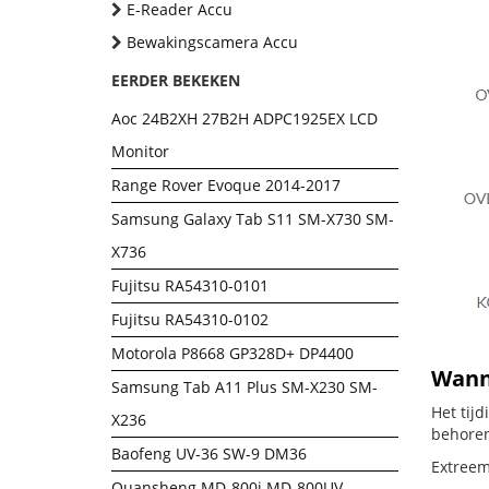
E-Reader Accu
Bewakingscamera Accu
EERDER BEKEKEN
Aoc 24B2XH 27B2H ADPC1925EX LCD
Monitor
Range Rover Evoque 2014-2017
Samsung Galaxy Tab S11 SM-X730 SM-
X736
Fujitsu RA54310-0101
Fujitsu RA54310-0102
Motorola P8668 GP328D+ DP4400
Wanne
Samsung Tab A11 Plus SM-X230 SM-
Het tij
X236
behoren
Baofeng UV-36 SW-9 DM36
Extreem
Quansheng MD-800i MD-800UV