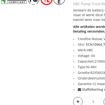
HBC Pump Truck Rem
Verkeert de batteri
staat of werkt deze
toestel weer naar b
Alle artikelen wor
betaling verzonden
Conditie:Nieuw,
SKU:
ECN10964_T
Merk:HBC
Voltage: 6V
Capaciteit:2100
Type:Ni-MH
Grootte:82X56X
Onderdeelnumme
Garantie:12 maan
Staffelkorting 