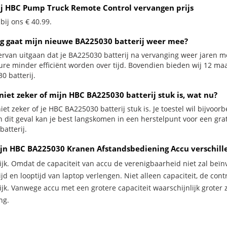
ij HBC Pump Truck Remote Control vervangen prijs
 bij ons € 40.99.
g gaat mijn nieuwe BA225030 batterij weer mee?
ervan uitgaan dat je BA225030 batterij na vervanging weer jaren me
ure minder efficiënt worden over tijd. Bovendien bieden wij 12 m
0 batterij.
niet zeker of mijn HBC BA225030 batterij stuk is, wat nu?
iet zeker of je HBC BA225030 batterij stuk is. Je toestel wil bijvoor
In dit geval kan je best langskomen in een herstelpunt voor een g
batterij.
jn HBC BA225030 Kranen Afstandsbediening Accu verschill
ijk. Omdat de capaciteit van accu de verenigbaarheid niet zal beïn
jd en looptijd van laptop verlengen. Niet alleen capaciteit, de con
ijk. Vanwege accu met een grotere capaciteit waarschijnlijk groter 
ng.