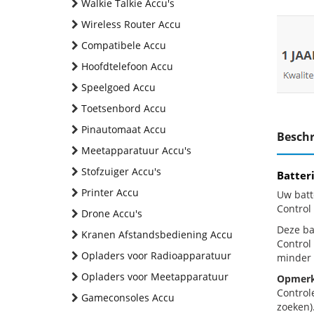
Walkie Talkie Accu's
Wireless Router Accu
Compatibele Accu
Hoofdtelefoon Accu
Speelgoed Accu
Toetsenbord Accu
Pinautomaat Accu
Beschr
Meetapparatuur Accu's
Stofzuiger Accu's
Batter
Printer Accu
Uw batt
Control
Drone Accu's
Deze bat
Kranen Afstandsbediening Accu
Control
Opladers voor Radioapparatuur
minder 
Opladers voor Meetapparatuur
Opmerk
Control
Gameconsoles Accu
zoeken).