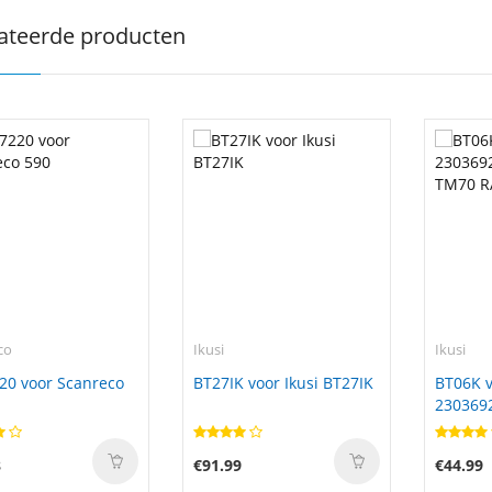
ateerde producten
co
Ikusi
Ikusi
20 voor Scanreco
BT27IK voor Ikusi BT27IK
BT06K v
230369
TM70 R
8
€91.99
€44.99