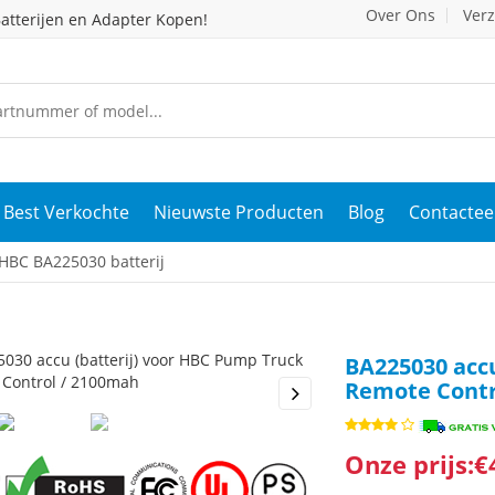
Over Ons
Ver
atterijen en Adapter Kopen!
Best Verkochte
Nieuwste Producten
Blog
Contactee
HBC BA225030 batterij
BA225030 accu
Remote Contr
s
Next
Onze prijs:€