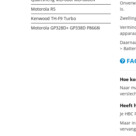
Onverwa
Motorola R5
is.
Zwellin
Kenwood TH-F9 Turbo
Vermind
Motorola GP328D+ GP338D P8668i
apparaa
Daarnaa
> Batter
FAQ
Hoe ko
Naar ma
verslech
Heeft 
Je HBC 
Maar in
vervang