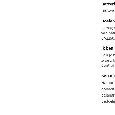
Batter
Dit kost
Hoelan
Je mag 
van nat
BA22503
Ik ben 
Ben je n
zwart. 
Control 
Kan mi
Natuurl
oplaadti
belangr
bedoeli