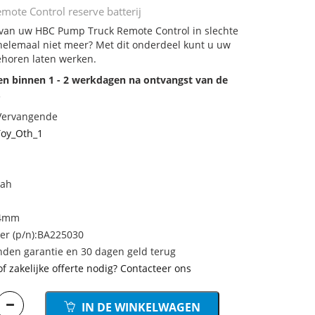
ote Control reserve batterij
j van uw HBC Pump Truck Remote Control in slechte
 helemaal niet meer? Met dit onderdeel kunt u uw
ehoren laten werken.
den binnen 1 - 2 werkdagen na ontvangst van de
.
 Vervangende
oy_Oth_1
mah
24mm
r (p/n):BA225030
den garantie en 30 dagen geld terug
of zakelijke offerte nodig? Contacteer ons
IN DE WINKELWAGEN