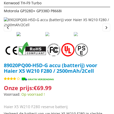
Kenwood TH-F9 Turbo
Motorola GP328D+ GP338D P8668i
Previous
Next
89020PQ00-H5D-G accu (batterij) voor
Haier X5 W210 F280 / 2500mAh/2Cell
Onze prijs:€69.99
Voorraad:
Op voorraad !
Haier X5 W210 F280 reserve batterij
Verkeert de batterij van uw Haier X5 W210 F280 in slechte