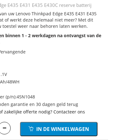
ge E435 E431 E435 E430C reserve batterij
j van uw Lenovo Thinkpad Edge E435 E431 E435
at of werkt deze helemaal niet meer? Met dit
 toestel weer naar behoren laten werken.
den binnen 1 - 2 werkdagen na ontvangst van de
.
 Vervangende
1.1V
0mAh/48WH
r (p/n):45N1048
den garantie en 30 dagen geld terug
of zakelijke offerte nodig? Contacteer ons
IN DE WINKELWAGEN