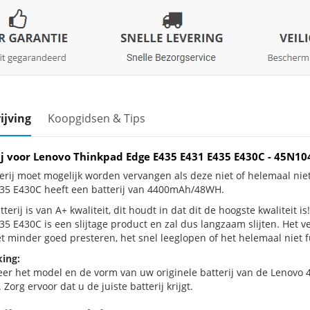
ijving
Koopgidsen & Tips
ij voor Lenovo Thinkpad Edge E435 E431 E435 E430C - 45
erij moet mogelijk worden vervangen als deze niet of helemaal ni
35 E430C heeft een batterij van 4400mAh/48WH.
terij is van A+ kwaliteit, dit houdt in dat dit de hoogste kwaliteit
35 E430C is een slijtage product en zal dus langzaam slijten. Het 
et minder goed presteren, het snel leeglopen of het helemaal niet f
ing:
eer het model en de vorm van uw originele batterij van de Lenovo 
 Zorg ervoor dat u de juiste batterij krijgt.