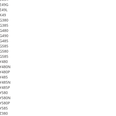
 E49G
E49L
K49
 G380
 G385
 G480
 G490
 G485
 G585
 G580
 G585
Y480
 Y480N
Y480P
Y485
 Y485N
Y485P
Y580
 Y580N
Y580P
Y585
Z380