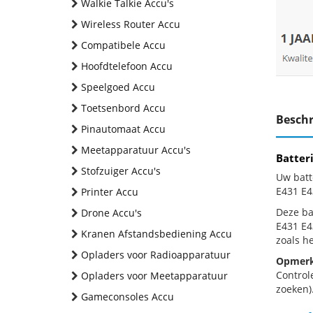
Walkie Talkie Accu's
Wireless Router Accu
Compatibele Accu
Hoofdtelefoon Accu
Speelgoed Accu
Toetsenbord Accu
Beschr
Pinautomaat Accu
Meetapparatuur Accu's
Batter
Stofzuiger Accu's
Uw batt
E431 E4
Printer Accu
Deze bat
Drone Accu's
E431 E4
Kranen Afstandsbediening Accu
zoals h
Opladers voor Radioapparatuur
Opmerk
Control
Opladers voor Meetapparatuur
zoeken).
Gameconsoles Accu