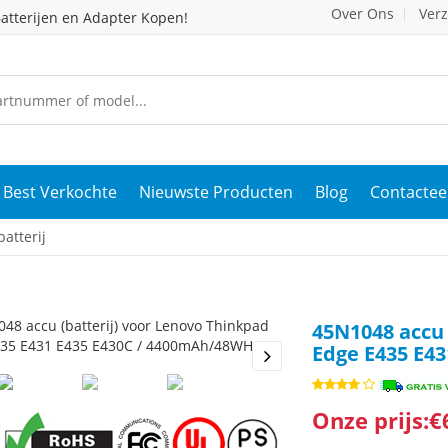
Over Ons
Ver
atterijen en Adapter Kopen!
Best Verkochte
Nieuwste Producten
Blog
Contactee
atterij
45N1048 accu 
Edge E435 E4
s
Next
Onze prijs:€