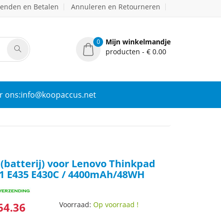
zenden en Betalen
Annuleren en Retourneren
Mijn winkelmandje
0
producten - € 0.00
r ons:info@koopaccus.net
(batterij) voor Lenovo Thinkpad
31 E435 E430C / 4400mAh/48WH
64.36
Voorraad:
Op voorraad !