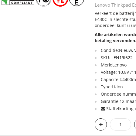
Lenovo Thinkpad Ed
Verkeert de batteri
E430C in slechte sta
onderdeel kunt u uw
Alle artikelen wor
betaling verzonden
Conditie:Nieuw,
SKU:
LEN19I622
Merk:Lenovo
Voltage: 10.8V /1
Capaciteit:440
Type:Li-ion
Onderdeelnumme
Garantie:12 maan
Staffelkorting 