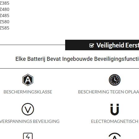
Z385
Z480
Z485
Z580
Z585