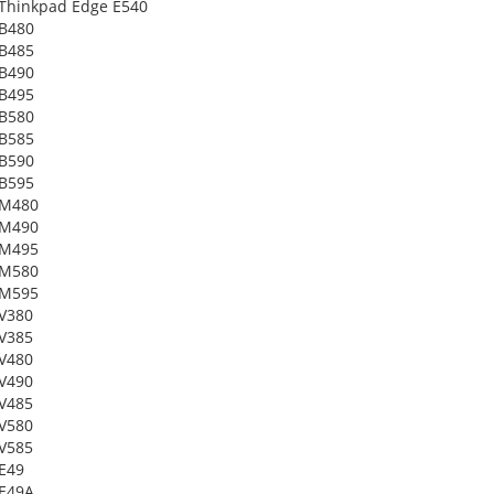
Thinkpad Edge E540
B480
B485
B490
B495
B580
B585
B590
B595
 M480
 M490
 M495
 M580
 M595
V380
V385
V480
V490
V485
V580
V585
E49
E49A