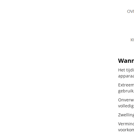
Wanne
Het tij
apparaa
Extreem
gebruik
Onverwa
volledig
Zwellin
Vermind
voorkom