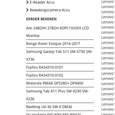
Lenovo 
E-Reader Accu
Lenovo 
Bewakingscamera Accu
Lenovo 
Lenovo 
EERDER BEKEKEN
Lenovo 
Lenovo 
Aoc 24B2XH 27B2H ADPC1925EX LCD
Lenovo 
Monitor
Lenovo 
Lenovo 
Range Rover Evoque 2014-2017
Lenovo
Samsung Galaxy Tab S11 SM-X730 SM-
Lenovo
Lenovo
X736
Lenovo
Fujitsu RA54310-0101
Lenovo
Lenovo 
Fujitsu RA54310-0102
Lenovo 
Motorola P8668 GP328D+ DP4400
Lenovo 
Lenovo 
Samsung Tab A11 Plus SM-X230 SM-
Lenovo 
X236
Lenovo 
Lenovo 
Baofeng UV-36 SW-9 DM36
Lenovo 
Lenovo 
Quansheng MD-800i MD-800UV