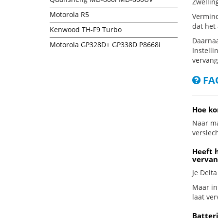
Zwellin
Motorola R5
Vermind
dat het
Kenwood TH-F9 Turbo
Daarnaa
Motorola GP328D+ GP338D P8668i
Instelli
vervang
FAQ
Hoe ko
Naar ma
verslech
Heeft 
vervan
Je Delt
Maar in
laat ve
Batter