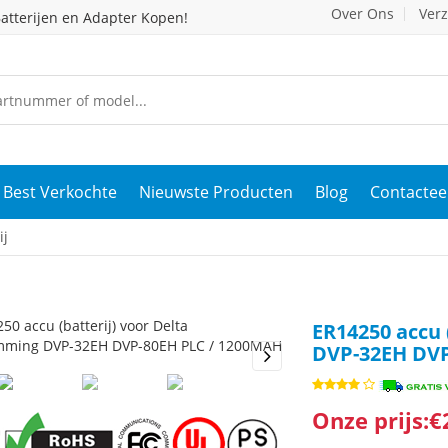
Over Ons
Ver
atterijen en Adapter Kopen!
Best Verkochte
Nieuwste Producten
Blog
Contactee
ij
ER14250 accu 
DVP-32EH DVP
s
Next
Onze prijs:€