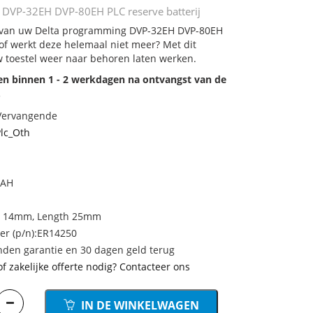
 DVP-32EH DVP-80EH PLC reserve batterij
ij van uw Delta programming DVP-32EH DVP-80EH
 of werkt deze helemaal niet meer? Met dit
 toestel weer naar behoren laten werken.
den binnen 1 - 2 werkdagen na ontvangst van de
.
 Vervangende
lc_Oth
MAH
r 14mm, Length 25mm
r (p/n):ER14250
den garantie en 30 dagen geld terug
of zakelijke offerte nodig? Contacteer ons
IN DE WINKELWAGEN