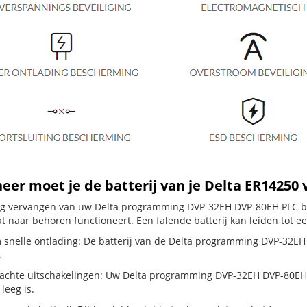
er moet je de batterij van je Delta ER14250
dig vervangen van uw Delta programming DVP-32EH DVP-80EH PLC bat
t naar behoren functioneert. Een falende batterij kan leiden tot e
 snelle ontlading: De batterij van de Delta programming DVP-32EH D
.
chte uitschakelingen: Uw Delta programming DVP-32EH DVP-80EH PLC s
 leeg is.