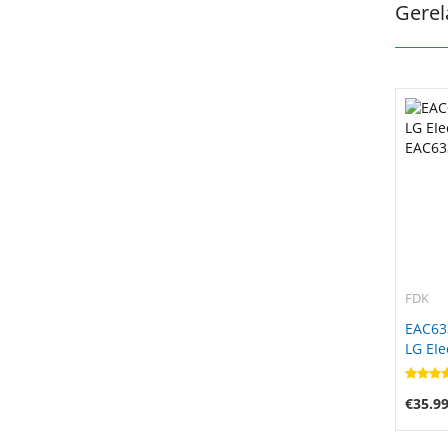
Gerel
FDK
EAC63
LG EIe
EAC63
€35.9