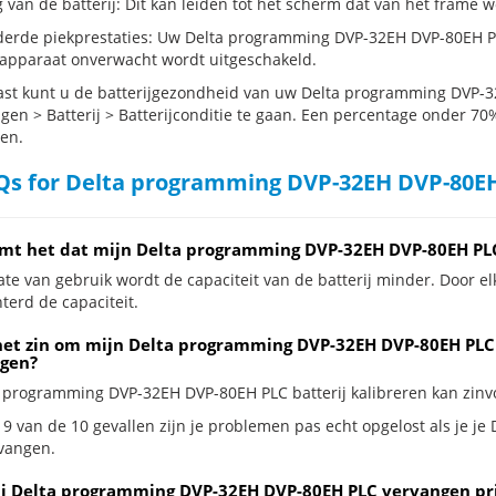
g van de batterij: Dit kan leiden tot het scherm dat van het frame
erde piekprestaties: Uw Delta programming DVP-32EH DVP-80EH P
 apparaat onverwacht wordt uitgeschakeld.
st kunt u de batterijgezondheid van uw Delta programming DVP-3
ngen > Batterij > Batterijconditie te gaan. Een percentage onder 70%
en.
s for Delta programming DVP-32EH DVP-80EH
mt het dat mijn Delta programming DVP-32EH DVP-80EH PLC
te van gebruik wordt de capaciteit van de batterij minder. Door el
terd de capaciteit.
het zin om mijn Delta programming DVP-32EH DVP-80EH PLC ba
gen?
a programming DVP-32EH DVP-80EH PLC batterij kalibreren kan zinvol
 9 van de 10 gevallen zijn je problemen pas echt opgelost als je 
rvangen.
ij Delta programming DVP-32EH DVP-80EH PLC vervangen pri