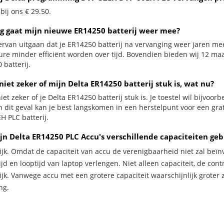
 bij ons € 29.50.
g gaat mijn nieuwe ER14250 batterij weer mee?
ervan uitgaan dat je ER14250 batterij na vervanging weer jaren mee
ure minder efficiënt worden over tijd. Bovendien bieden wij 12 m
 batterij.
niet zeker of mijn Delta ER14250 batterij stuk is, wat nu?
iet zeker of je Delta ER14250 batterij stuk is. Je toestel wil bijvoor
In dit geval kan je best langskomen in een herstelpunt voor een g
H PLC batterij.
jn Delta ER14250 PLC Accu's verschillende capaciteiten ge
ijk. Omdat de capaciteit van accu de verenigbaarheid niet zal beïn
jd en looptijd van laptop verlengen. Niet alleen capaciteit, de con
ijk. Vanwege accu met een grotere capaciteit waarschijnlijk groter 
ng.