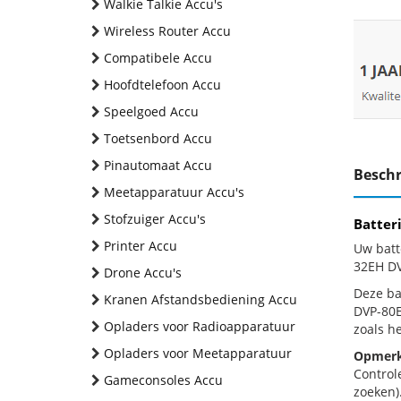
Walkie Talkie Accu's
Wireless Router Accu
Compatibele Accu
Hoofdtelefoon Accu
Speelgoed Accu
Toetsenbord Accu
Pinautomaat Accu
Beschr
Meetapparatuur Accu's
Stofzuiger Accu's
Batter
Printer Accu
Uw batt
32EH DV
Drone Accu's
Deze bat
Kranen Afstandsbediening Accu
DVP-80E
Opladers voor Radioapparatuur
zoals h
Opladers voor Meetapparatuur
Opmerk
Control
Gameconsoles Accu
zoeken).