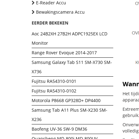
E-Reader Accu
Bewakingscamera Accu
EERDER BEKEKEN
Aoc 24B2XH 27B2H ADPC1925EX LCD
Monitor
Range Rover Evoque 2014-2017
Samsung Galaxy Tab S11 SM-X730 SM-
X736
Fujitsu RA54310-0101
Wanne
Fujitsu RA54310-0102
Het tij
apparaa
Motorola P8668 GP328D+ DP4400
Extreem
Samsung Tab A11 Plus SM-X230 SM-
gebruik
X236
Onverwa
Baofeng UV-36 SW-9 DM36
volledig
Quansheng MD-800i MD-800UV