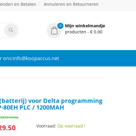
zenden en Betalen
Annuleren en Retourneren
Mijn winkelmandje
0
producten - € 0.00
r ons:info@koopaccus.net
(batterij) voor Delta programming
-80EH PLC / 1200MAH
29.50
Voorraad:
Op voorraad !