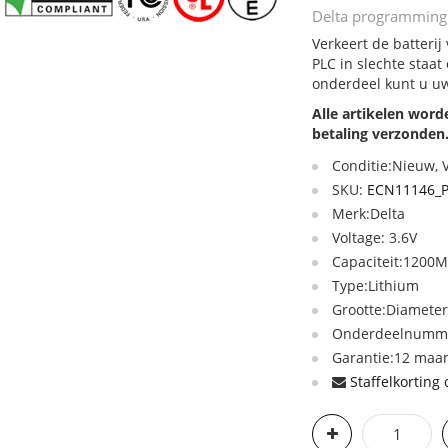
Delta programming
Verkeert de batter
PLC in slechte staat
onderdeel kunt u uw
Alle artikelen wor
betaling verzonden
Conditie:Nieuw,
SKU:
ECN11146_P
Merk:Delta
Voltage: 3.6V
Capaciteit:1200
Type:Lithium
Grootte:Diamete
Onderdeelnumme
Garantie:12 maan
Staffelkorting 