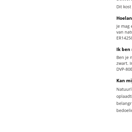
Dit kost
Hoelan
Je mag 
van nat
ER14250
Ik ben 
Ben je n
zwart. 
DVP-80E
Kan mi
Natuurl
oplaadti
belangr
bedoeli