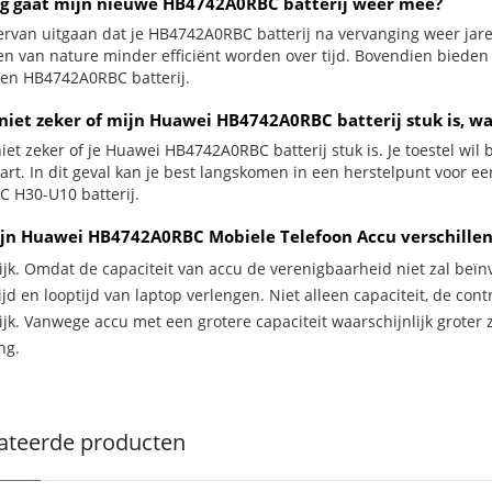
g gaat mijn nieuwe HB4742A0RBC batterij weer mee?
ervan uitgaan dat je HB4742A0RBC batterij na vervanging weer jar
jen van nature minder efficiënt worden over tijd. Bovendien biede
en HB4742A0RBC batterij.
 niet zeker of mijn Huawei HB4742A0RBC batterij stuk is, wa
iet zeker of je Huawei HB4742A0RBC batterij stuk is. Je toestel wil
zwart. In dit geval kan je best langskomen in een herstelpunt voor 
C H30-U10 batterij.
jn Huawei HB4742A0RBC Mobiele Telefoon Accu verschillen
ijk. Omdat de capaciteit van accu de verenigbaarheid niet zal beïn
jd en looptijd van laptop verlengen. Niet alleen capaciteit, de con
ijk. Vanwege accu met een grotere capaciteit waarschijnlijk groter 
ng.
ateerde producten