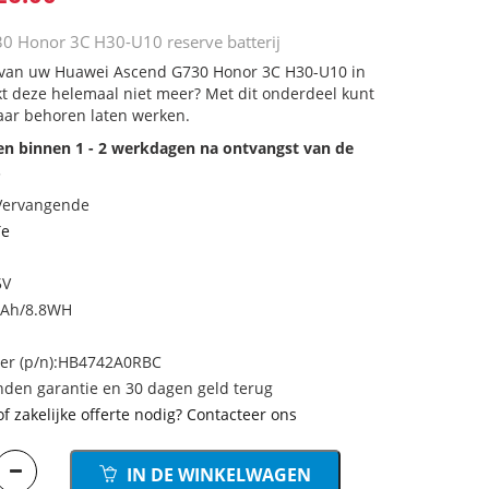
0 Honor 3C H30-U10 reserve batterij
j van uw Huawei Ascend G730 Honor 3C H30-U10 in
rkt deze helemaal niet meer? Met dit onderdeel kunt
aar behoren laten werken.
den binnen 1 - 2 werkdagen na ontvangst van de
.
 Vervangende
Te
5V
mAh/8.8WH
r (p/n):HB4742A0RBC
den garantie en 30 dagen geld terug
of zakelijke offerte nodig? Contacteer ons
IN DE WINKELWAGEN