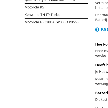
Vermind
Motorola R5
het app
Kenwood TH-F9 Turbo
Daarnaa
Batterij
Motorola GP328D+ GP338D P8668i
FAQ
Hoe ko
Naar ma
verslech
Heeft 
Je Huaw
Maar in
vervang
Batter
Dit kost