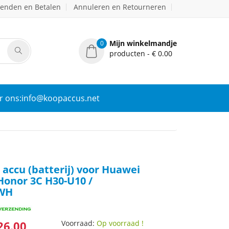
zenden en Betalen
Annuleren en Retourneren
Mijn winkelmandje
0
producten - € 0.00
r ons:info@koopaccus.net
accu (batterij) voor Huawei
Honor 3C H30-U10 /
8WH
26.00
Voorraad:
Op voorraad !