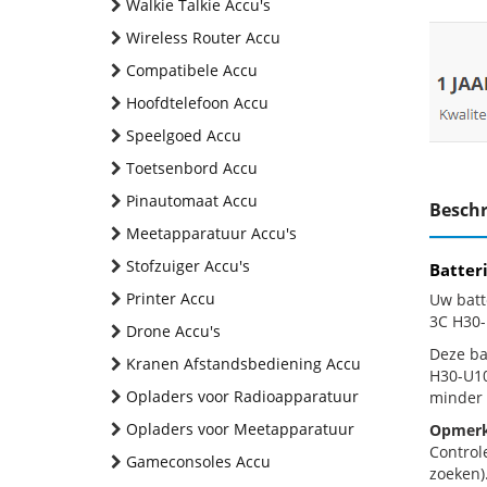
Walkie Talkie Accu's
Wireless Router Accu
Compatibele Accu
Hoofdtelefoon Accu
Speelgoed Accu
Toetsenbord Accu
Pinautomaat Accu
Beschr
Meetapparatuur Accu's
Stofzuiger Accu's
Batter
Printer Accu
Uw batt
3C H30-
Drone Accu's
Deze bat
Kranen Afstandsbediening Accu
H30-U10
Opladers voor Radioapparatuur
minder 
Opladers voor Meetapparatuur
Opmerk
Control
Gameconsoles Accu
zoeken).