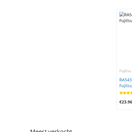
Fujitsu
RA543
Fujits
€23.9
Meest verkocht