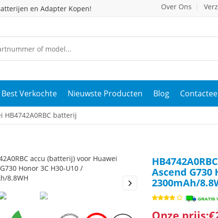
Over Ons
Ver
atterijen en Adapter Kopen!
Best Verkochte
Nieuwste Producten
Blog
Contactee
 HB4742A0RBC batterij
HB4742A0RBC 
Ascend G730 
2300mAh/8.
s
Next
Onze prijs:€