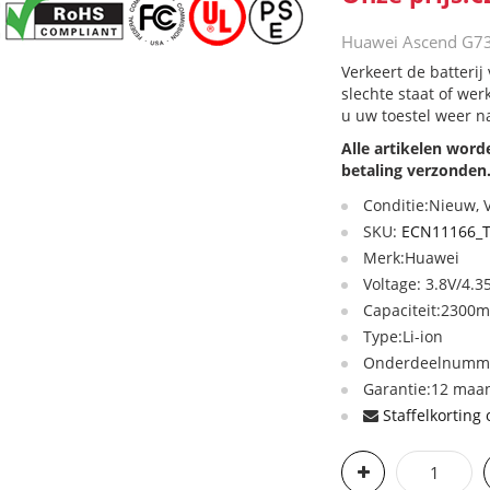
Huawei Ascend G73
Verkeert de batteri
slechte staat of we
u uw toestel weer n
Alle artikelen wor
betaling verzonden
Conditie:Nieuw,
SKU:
ECN11166_
Merk:Huawei
Voltage: 3.8V/4.3
Capaciteit:2300
Type:Li-ion
Onderdeelnumme
Garantie:12 maan
Staffelkorting 