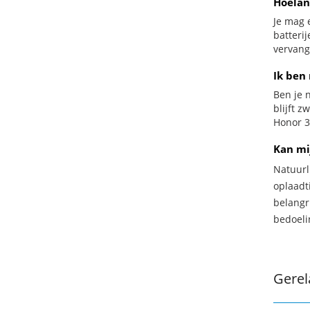
Hoelan
Je mag 
batteri
vervang
Ik ben
Ben je n
blijft 
Honor 3
Kan mi
Natuurl
oplaadti
belangr
bedoeli
Gerel