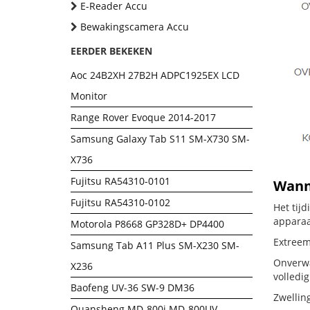
E-Reader Accu
Bewakingscamera Accu
EERDER BEKEKEN
Aoc 24B2XH 27B2H ADPC1925EX LCD
Monitor
Range Rover Evoque 2014-2017
Samsung Galaxy Tab S11 SM-X730 SM-
X736
Fujitsu RA54310-0101
Wann
Fujitsu RA54310-0102
Het tij
apparaa
Motorola P8668 GP328D+ DP4400
Extreem
Samsung Tab A11 Plus SM-X230 SM-
Onverwa
X236
volledig
Baofeng UV-36 SW-9 DM36
Zwellin
Quansheng MD-800i MD-800UV