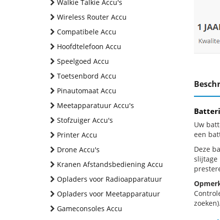
Walkie Talkie Accu's
Wireless Router Accu
Compatibele Accu
Hoofdtelefoon Accu
Speelgoed Accu
Toetsenbord Accu
Beschr
Pinautomaat Accu
Meetapparatuur Accu's
Batter
Stofzuiger Accu's
Uw batt
een bat
Printer Accu
Deze bat
Drone Accu's
slijtag
Kranen Afstandsbediening Accu
prestere
Opladers voor Radioapparatuur
Opmerk
Control
Opladers voor Meetapparatuur
zoeken).
Gameconsoles Accu