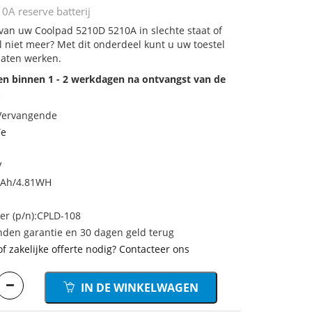
A reserve batterij
 van uw Coolpad 5210D 5210A in slechte staat of
 niet meer? Met dit onderdeel kunt u uw toestel
laten werken.
den binnen 1 - 2 werkdagen na ontvangst van de
.
 Vervangende
Te
V
mAh/4.81WH
r (p/n):CPLD-108
den garantie en 30 dagen geld terug
of zakelijke offerte nodig? Contacteer ons
IN DE WINKELWAGEN