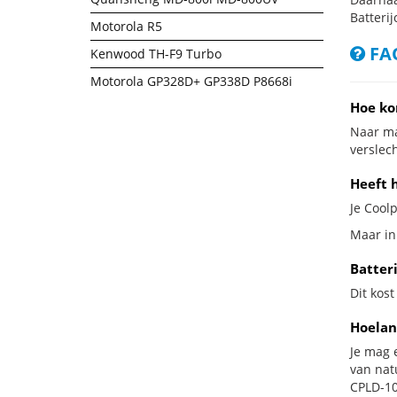
Batterij
Motorola R5
FAQ
Kenwood TH-F9 Turbo
Motorola GP328D+ GP338D P8668i
Hoe ko
Naar ma
verslech
Heeft 
Je Coolp
Maar in
Batter
Dit kost
Hoelan
Je mag 
van nat
CPLD-108