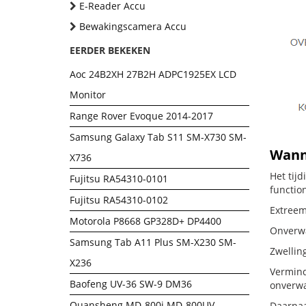
E-Reader Accu
Bewakingscamera Accu
EERDER BEKEKEN
Aoc 24B2XH 27B2H ADPC1925EX LCD
Monitor
Range Rover Evoque 2014-2017
Samsung Galaxy Tab S11 SM-X730 SM-
Wanne
X736
Het tij
Fujitsu RA54310-0101
functio
Fujitsu RA54310-0102
Extreem
Motorola P8668 GP328D+ DP4400
Onverwac
Samsung Tab A11 Plus SM-X230 SM-
Zwellin
X236
Vermind
Baofeng UV-36 SW-9 DM36
onverwa
Quansheng MD-800i MD-800UV
Daarnaa