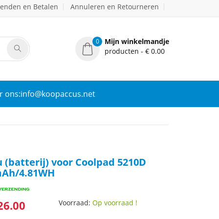
zenden en Betalen
Annuleren en Retourneren
Mijn winkelmandje
0
producten - € 0.00
r ons:info@koopaccus.net
 (batterij) voor Coolpad 5210D
mAh/4.81WH
26.00
Voorraad:
Op voorraad !