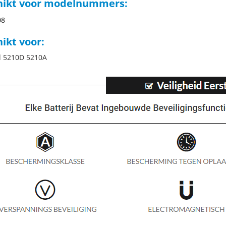
hikt voor modelnummers:
08
ikt voor:
d 5210D 5210A