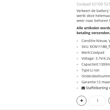
Coolpad 5210D 5210
Verkeert de batterij
werkt deze helemaal
weer naar behoren 
Alle artikelen wor
betaling verzonden
Conditie:Nieuw,
SKU:
ECN11180_
Merk:Coolpad
Voltage: 3.7V/4.2
Capaciteit:1300
Type:Li-ion
Onderdeelnumme
Garantie:12 maan
Staffelkorting 