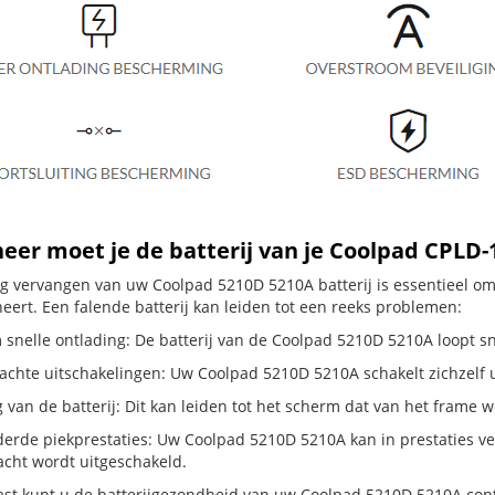
er moet je de batterij van je Coolpad CPLD-
dig vervangen van uw Coolpad 5210D 5210A batterij is essentieel o
neert. Een falende batterij kan leiden tot een reeks problemen:
 snelle ontlading: De batterij van de Coolpad 5210D 5210A loopt sne
hte uitschakelingen: Uw Coolpad 5210D 5210A schakelt zichzelf uit, 
g van de batterij: Dit kan leiden tot het scherm dat van het frame
erde piekprestaties: Uw Coolpad 5210D 5210A kan in prestaties 
cht wordt uitgeschakeld.
st kunt u de batterijgezondheid van uw Coolpad 5210D 5210A contro