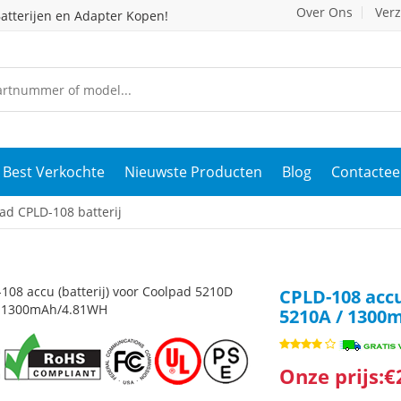
Over Ons
Ver
atterijen en Adapter Kopen!
Best Verkochte
Nieuwste Producten
Blog
Contactee
d CPLD-108 batterij
CPLD-108 accu
5210A / 1300
Onze prijs:€