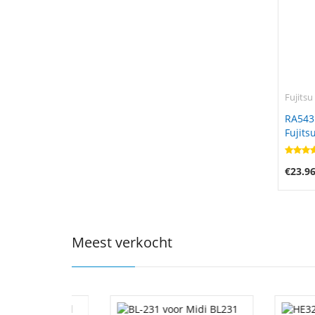
Fujitsu
RA543
Fujits
€23.9
Meest verkocht