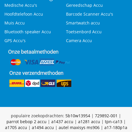
Medische Accu's
Gereedschap Accu
Hoofdtelefoon Accu
Barcode Scanner Accu's
Muis Accu
Smartwatch accu
Bluetooth speaker Accu
Toetsenbord Accu
GPS Accu's
Camera Accu
populaire zoekopdrachten:
5b10w13954
|
729892-001
|
parrot bebop 2 accu
|
a1437 accu
|
a1281 accu
|
tpn-ca13
|
a1705 accu
|
a1494 accu
|
autel maxisys ms906
|
a17-180p1a