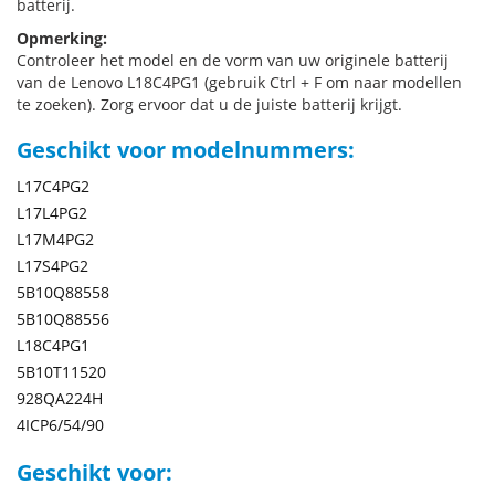
batterij.
Opmerking:
Controleer het model en de vorm van uw originele batterij
van de Lenovo L18C4PG1 (gebruik Ctrl + F om naar modellen
te zoeken). Zorg ervoor dat u de juiste batterij krijgt.
Geschikt voor modelnummers:
L17C4PG2
L17L4PG2
L17M4PG2
L17S4PG2
5B10Q88558
5B10Q88556
L18C4PG1
5B10T11520
928QA224H
4ICP6/54/90
Geschikt voor: