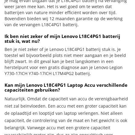
Je mag ervan uitgaan dat je L18C4PG1 batterij na vervanging
weer jaren mee kan. Het is wel goed om te weten dat
batterijen van nature minder efficiënt worden over tijd.
Bovendien bieden wij 12 maanden garantie op de werking
van de vervangen L18C4PG1 batterij.
Ik ben niet zeker of mijn Lenovo L18C4PG1 batterij
stuk is, wat nu?
Ben je niet zeker of je Lenovo L18C4PG1 batterij stuk is. Je
toestel wil bijvoorbeeld plots niet meer aangaan en je beeld
blijft zwart. In dit geval kan je best langskomen in een
herstelpunt voor een gratis diagnose aan je Lenovo Legion
Y730-17ICH Y740-17ICH L17M4PG2 batterij.
Kan mijn Lenovo L18C4PG1 Laptop Accu verschillende
capaciteiten gebruiken?
Natuurlijk. Omdat de capaciteit van accu de verenigbaarheid
niet zal beïnvloeden. Een accu met een groter capaciteit kan
de oplaadtijd en looptijd van laptop verlengen. Niet alleen
capaciteit, de controlering van de maat en het gewicht is ook
belangrijk. Vanwege accu met een grotere capaciteit
waarschijnlijk groter zijn, dus ze zijn onpraktisch voor