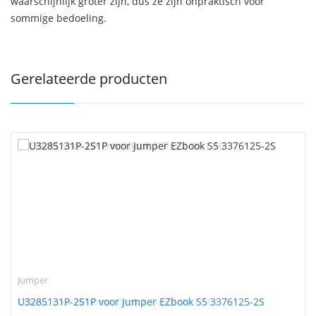
waarschijnlijk groter zijn, dus ze zijn onpraktisch voor
sommige bedoeling.
Gerelateerde producten
Jumper
U3285131P-2S1P voor Jumper EZbook S5 3376125-2S