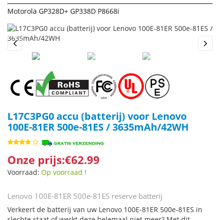
Motorola GP328D+ GP338D P8668i
Previous
Next
L17C3PG0 accu (batterij) voor Lenovo
100E-81ER 500e-81ES / 3635mAh/42WH
Onze prijs:€62.99
Voorraad:
Op voorraad !
Lenovo 100E-81ER 500e-81ES reserve batterij
Verkeert de batterij van uw Lenovo 100E-81ER 500e-81ES in
slechte staat of werkt deze helemaal niet meer? Met dit