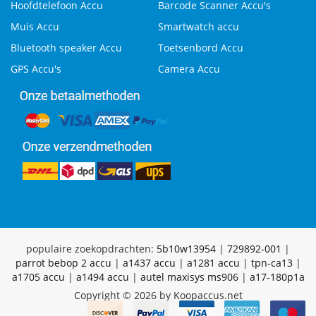
Hoofdtelefoon Accu
Barcode Scanner Accu's
Muis Accu
Smartwatch accu
Bluetooth speaker Accu
Toetsenbord Accu
GPS Accu's
Camera Accu
populaire zoekopdrachten:
5b10w13954
|
729892-001
|
parrot bebop 2 accu
|
a1437 accu
|
a1281 accu
|
tpn-ca13
|
a1705 accu
|
a1494 accu
|
autel maxisys ms906
|
a17-180p1a
Copyright © 2026 by Koopaccus.net