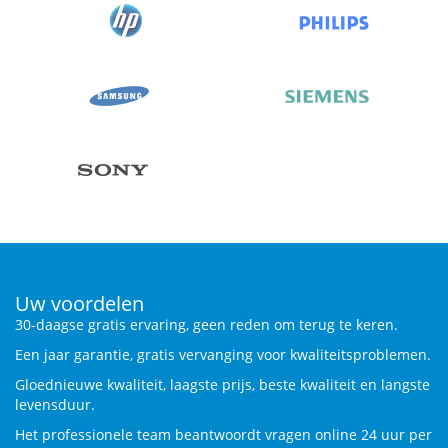
Uw voordelen
30-daagse gratis ervaring, geen reden om terug te keren.
Een jaar garantie, gratis vervanging voor kwaliteitsproblemen.
Gloednieuwe kwaliteit, laagste prijs, beste kwaliteit en langste
levensduur.
Het professionele team beantwoordt vragen online 24 uur per