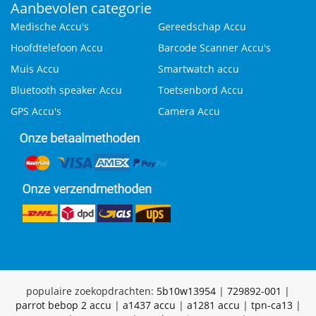
Aanbevolen categorie
Medische Accu's
Gereedschap Accu
Hoofdtelefoon Accu
Barcode Scanner Accu's
Muis Accu
Smartwatch accu
Bluetooth speaker Accu
Toetsenbord Accu
GPS Accu's
Camera Accu
populaire zoekopdrachten:
5b10w13954
|
729892-001
|
parrot bebop 2 accu
|
a1437 accu
|
a1281 accu
|
tpn-ca13
|