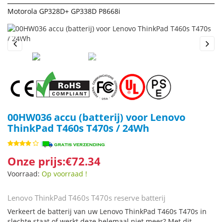
Motorola GP328D+ GP338D P8668i
Previous
Next
00HW036 accu (batterij) voor Lenovo
ThinkPad T460s T470s / 24Wh
Onze prijs:€72.34
Voorraad:
Op voorraad !
Lenovo ThinkPad T460s T470s reserve batterij
Verkeert de batterij van uw Lenovo ThinkPad T460s T470s in
slechte staat of werkt deze helemaal niet meer? Met dit