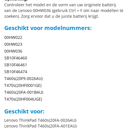
Controleer het model en de vorm van uw originele batterij
van de Lenovo 00HW036 (gebruik Ctrl + F om naar modellen te
zoeken). Zorg ervoor dat u de juiste batterij krijgt.
Geschikt voor modelnummers:
00HW022
00HW023
00HW036
SB10F46460
SB10F46461
SB10F46474
T460s(20F9-0026AU)
T470s(20HF0001GE)
T460s(20FA-001BAU)
T470s(20HF004UGE)
Geschikt voor:
Lenovo ThinkPad T460s(20FA-0026AU)
Lenovo ThinkPad T460s(20FA-A01EAU)