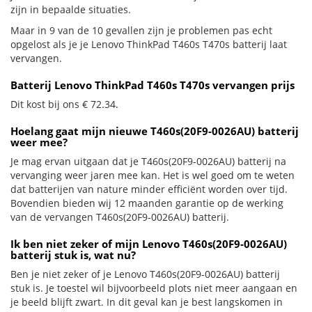
zijn in bepaalde situaties.
Maar in 9 van de 10 gevallen zijn je problemen pas echt
opgelost als je je Lenovo ThinkPad T460s T470s batterij laat
vervangen.
Batterij Lenovo ThinkPad T460s T470s vervangen prijs
Dit kost bij ons € 72.34.
Hoelang gaat mijn nieuwe T460s(20F9-0026AU) batterij
weer mee?
Je mag ervan uitgaan dat je T460s(20F9-0026AU) batterij na
vervanging weer jaren mee kan. Het is wel goed om te weten
dat batterijen van nature minder efficiënt worden over tijd.
Bovendien bieden wij 12 maanden garantie op de werking
van de vervangen T460s(20F9-0026AU) batterij.
Ik ben niet zeker of mijn Lenovo T460s(20F9-0026AU)
batterij stuk is, wat nu?
Ben je niet zeker of je Lenovo T460s(20F9-0026AU) batterij
stuk is. Je toestel wil bijvoorbeeld plots niet meer aangaan en
je beeld blijft zwart. In dit geval kan je best langskomen in