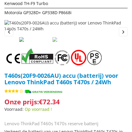
Kenwood TH-F9 Turbo
Motorola GP328D+ GP338D P8668i
Previous
Next
T460s(20F9-0026AU) accu (batterij) voor
Lenovo ThinkPad T460s T470s / 24Wh
Onze prijs:€72.34
Voorraad:
Op voorraad !
Lenovo ThinkPad T460s T470s reserve batterij
Verkeert de batterij van uw Lenovo ThinkPad T460s T470s in