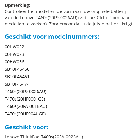
Opmerking:
Controleer het model en de vorm van uw originele batterij
van de Lenovo T460s(20F9-0026AU) (gebruik Ctrl + F om naar
modellen te zoeken). Zorg ervoor dat u de juiste batterij krijgt.
Geschikt voor modelnummers:
00HW022
00HW023
00HW036
SB10F46460
SB10F46461
SB10F46474
T460s(20F9-0026AU)
T470s(20HF0001GE)
T460s(20FA-001BAU)
T470s(20HF004UGE)
Geschikt voor:
Lenovo ThinkPad T460s(20FA-0026AU)