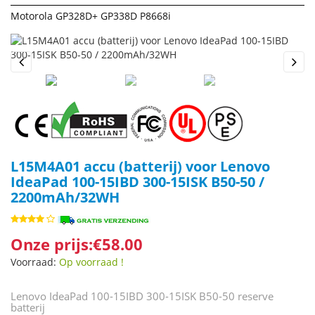
Motorola GP328D+ GP338D P8668i
Previous
Next
L15M4A01 accu (batterij) voor Lenovo
IdeaPad 100-15IBD 300-15ISK B50-50 /
2200mAh/32WH
Onze prijs:€58.00
Voorraad:
Op voorraad !
Lenovo IdeaPad 100-15IBD 300-15ISK B50-50 reserve
batterij