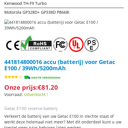
Kenwood TH-F9 Turbo
Motorola GP328D+ GP338D P8668i
441814800016 accu (batterij) voor Getac
E100 / 39Wh/5200mAh
Onze prijs:€81.20
Voorraad:
Uitverkocht !
Getac E100 reserve batterij
Verkeert de batterij van uw Getac E100 in slechte staat of
werkt deze helemaal niet meer? Met dit onderdeel kunt u uw
toestel weer naar behoren laten werken.