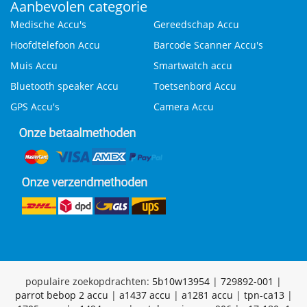
Aanbevolen categorie
Medische Accu's
Gereedschap Accu
Hoofdtelefoon Accu
Barcode Scanner Accu's
Muis Accu
Smartwatch accu
Bluetooth speaker Accu
Toetsenbord Accu
GPS Accu's
Camera Accu
populaire zoekopdrachten:
5b10w13954
|
729892-001
|
parrot bebop 2 accu
|
a1437 accu
|
a1281 accu
|
tpn-ca13
|