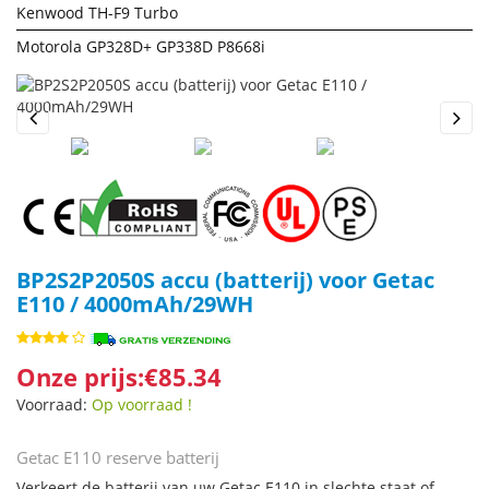
Kenwood TH-F9 Turbo
Motorola GP328D+ GP338D P8668i
Previous
Next
BP2S2P2050S accu (batterij) voor Getac
E110 / 4000mAh/29WH
Onze prijs:€85.34
Voorraad:
Op voorraad !
Getac E110 reserve batterij
Verkeert de batterij van uw Getac E110 in slechte staat of