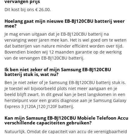
vervangen prijs
Dit kost bij ons € 26.00.
Hoelang gaat mijn nieuwe EB-BJ120CBU batterij weer
mee?
Je mag ervan uitgaan dat je EB-BJ120CBU batterij na
vervanging weer jaren mee kan. Het is wel goed om te weten
dat batterijen van nature minder efficiënt worden over tijd.
Bovendien bieden wij 12 maanden garantie op de werking
van de vervangen EB-BJ120CBU batterij.
Ik ben niet zeker of mijn Samsung EB-BJ120CBU
batterij stuk is, wat nu?
Ben je niet zeker of je Samsung EB-BJ120CBU batterij stuk is.
Je toestel wil bijvoorbeeld plots niet meer aangaan en je
beeld blijft zwart. In dit geval kan je best langskomen in een
herstelpunt voor een gratis diagnose aan je Samsung Galaxy
Express 3 J120A J120 J120F batterij.
Kan mijn Samsung EB-BJ120CBU Mobiele Telefoon Accu
verschillende capaciteiten gebruiken?
Natuurlijk. Omdat de capaciteit van accu de verenigbaarheid