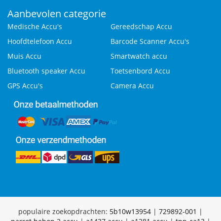
Aanbevolen categorie
Medische Accu's
Gereedschap Accu
Hoofdtelefoon Accu
Barcode Scanner Accu's
Muis Accu
Smartwatch accu
Bluetooth speaker Accu
Toetsenbord Accu
GPS Accu's
Camera Accu
populaire zoekopdrachten:
5b10w13954
|
729892-001
|