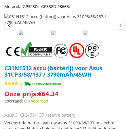
Motorola GP328D+ GP338D P8668i
Previous
Next
C31N1512 accu (batterij) voor Asus
31CP3/58/137 / 3790mAh/45WH
Onze prijs:€64.34
Voorraad:
Op voorraad !
Asus 31CP3/58/137 reserve batterij
Verkeert de batterij van uw Asus 31CP3/58/137 in slechte
staat of werkt deze helemaal niet meer? Met dit onderdeel