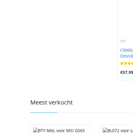
HP
CI04XL
OmniBo
16
€57.9
Meest verkocht