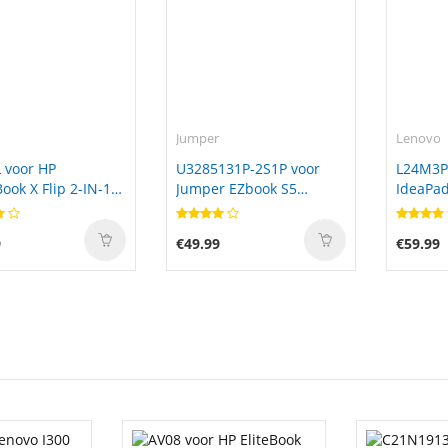
Jumper
Lenovo
 voor HP
U3285131P-2S1P voor
L24M3P
ok X Flip 2-IN-1
Jumper EZbook S5
IdeaPad
3376125-2S
14IAH1
9
€49.99
€59.99