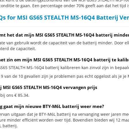
conditie te gaan. Een percentage onder 70% geeft aan dat het tijd i
s for MSI GS65 STEALTH MS-16Q4 Batterij Ve
mt het dat mijn MSI GS65 STEALTH MS-16Q4 batterij minder
te van gebruik wordt de capaciteit van de batterij minder. Door el
terd de capaciteit.
het zin om mijn MSI GS65 STEALTH MS-16Q4 batterij te kalib
GS65 STEALTH MS-16Q4 batterij kalibreren kan zinvol zijn in bepaald
 9 van de 10 gevallen zijn je problemen pas echt opgelost als je j
ij MSI GS65 STEALTH MS-16Q4 vervangen prijs
 bij ons € 85.34.
g gaat mijn nieuwe BTY-M6L batterij weer mee?
ervan uitgaan dat je BTY-M6L batterij na vervanging weer jaren mee
ure minder efficiënt worden over tijd. Bovendien bieden wij 12 m
 batterij.