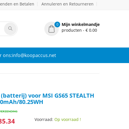
zenden en Betalen
Annuleren en Retourneren
Mijn winkelmandje
0
producten - € 0.00
r ons:info@koopaccus.net
(batterij) voor MSI GS65 STEALTH
380mAh/80.25WH
85.34
Voorraad:
Op voorraad !