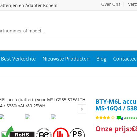
Over Ons
Ver
atterijen en Adapter Kopen!
Best Verkochte
Nieuwste Producten
Blog
Contactee
j
BTY-M6L accu 
MS-16Q4 / 5
s
Next
Onze prijs:€