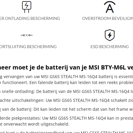
er moet je de batterij van je MSI BTY-M6L 
dig vervangen van uw MSI GS65 STEALTH MS-16Q4 batterij is essent
 functioneert. Een falende batterij kan leiden tot een reeks probl
 snelle ontlading: De batterij van de MSI GS65 STEALTH MS-16Q4 loo
chte uitschakelingen: Uw MSI GS65 STEALTH MS-16Q4 schakelt zichzelf
g van de batterij: Dit kan leiden tot het scherm dat van het frame
erde piekprestaties: Uw MSI GS65 STEALTH MS-16Q4 kan in presta
t onverwacht wordt uitgeschakeld.
st kunt u de batterijgezondheid van uw MSI GS65 STEALTH MS-16Q4 