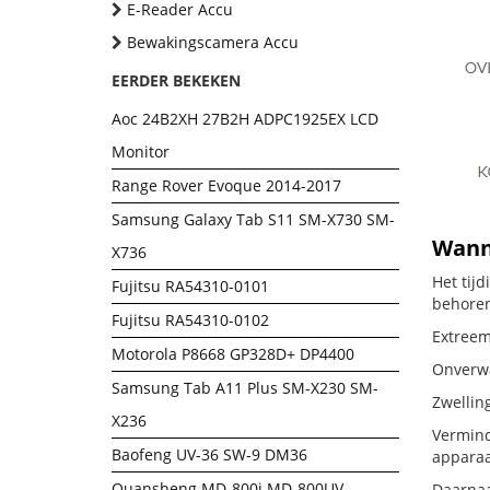
E-Reader Accu
Bewakingscamera Accu
EERDER BEKEKEN
Aoc 24B2XH 27B2H ADPC1925EX LCD
Monitor
Range Rover Evoque 2014-2017
Samsung Galaxy Tab S11 SM-X730 SM-
Wanne
X736
Het tij
Fujitsu RA54310-0101
behoren
Fujitsu RA54310-0102
Extreem
Motorola P8668 GP328D+ DP4400
Onverwa
Samsung Tab A11 Plus SM-X230 SM-
Zwellin
X236
Vermind
Baofeng UV-36 SW-9 DM36
apparaa
Quansheng MD-800i MD-800UV
Daarnaa