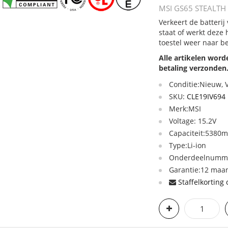
MSI GS65 STEALTH 
Verkeert de batteri
staat of werkt deze
toestel weer naar b
Alle artikelen wor
betaling verzonden
Conditie:Nieuw,
SKU:
CLE19IV694
Merk:MSI
Voltage: 15.2V
Capaciteit:5380
Type:Li-ion
Onderdeelnumme
Garantie:12 maan
Staffelkorting 