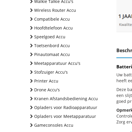
Walkie Talkie Accu's
Wireless Router Accu
Compatibele Accu
Hoofdtelefoon Accu
Speelgoed Accu
Toetsenbord Accu
Beschr
Pinautomaat Accu
Meetapparatuur Accu's
Batter
Stofzuiger Accu's
Uw batt
heeft e
Printer Accu
Deze bat
Drone Accu's
een sli
Kranen Afstandsbediening Accu
goed pr
Opladers voor Radioapparatuur
Opmerk
Control
Opladers voor Meetapparatuur
Zorg erv
Gameconsoles Accu