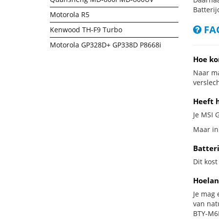
Batterij
Motorola R5
FAQ
Kenwood TH-F9 Turbo
Motorola GP328D+ GP338D P8668i
Hoe ko
Naar ma
verslech
Heeft 
Je MSI 
Maar in
Batter
Dit kost
Hoelan
Je mag 
van nat
BTY-M6L