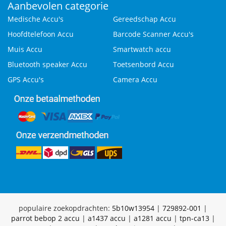
Aanbevolen categorie
Medische Accu's
Gereedschap Accu
Hoofdtelefoon Accu
Barcode Scanner Accu's
Muis Accu
Smartwatch accu
Bluetooth speaker Accu
Toetsenbord Accu
GPS Accu's
Camera Accu
populaire zoekopdrachten:
5b10w13954
|
729892-001
|
parrot bebop 2 accu
|
a1437 accu
|
a1281 accu
|
tpn-ca13
|