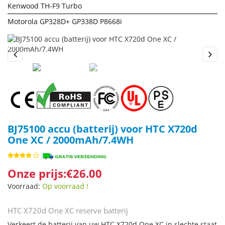
Kenwood TH-F9 Turbo
Motorola GP328D+ GP338D P8668i
Previous
Next
BJ75100 accu (batterij) voor HTC X720d
One XC / 2000mAh/7.4WH
Onze prijs:€26.00
Voorraad:
Op voorraad !
HTC X720d One XC reserve batterij
Verkeert de batterij van uw HTC X720d One XC in slechte staat