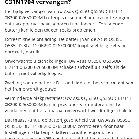
C31N1704 vervangen?
Het tijdig vervangen van uw Asus Q535U Q535UD-BI7T11
0B200-02650000M batterij is essentieel om ervoor te zorgen
dat uw apparaat naar behoren functioneert. Een falende
batterij kan leiden tot een reeks problemen:
Extreem snelle ontlading: De batterij van de Asus Q535U
Q535UD-BI7T11 0B200-02650000M loopt snel leeg, zelfs bij
normaal gebruik.
Onverwachte uitschakelingen: Uw Asus Q535U Q535UD-
BI7T11 0B200-02650000M schakelt zichzelf uit, zelfs als de
batterij niet volledig leeg is.
Zwelling van de batterij: Dit kan leiden tot het scherm dat van
het frame wordt geduwd.
Verminderde piekprestaties: Uw Asus Q535U Q535UD-BI7T11
0B200-02650000M kan in prestaties verminderen om te
voorkomen dat het apparaat onverwacht wordt uitgeschakeld.
Daarnaast kunt u de batterijgezondheid van uw Asus Q535U
Q535UD-BI7T11 0B200-02650000M controleren door naar
Instellingen > Batterij > Batterijconditie te gaan. Een
percentage onder 70% geeft aan dat het tijd is om de batterij