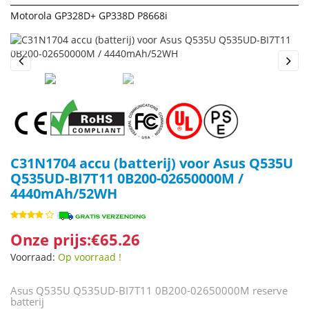
Motorola GP328D+ GP338D P8668i
Previous
Next
C31N1704 accu (batterij) voor Asus Q535U
Q535UD-BI7T11 0B200-02650000M /
4440mAh/52WH
Onze prijs:€65.26
Voorraad:
Op voorraad !
Asus Q535U Q535UD-BI7T11 0B200-02650000M reserve
batterij