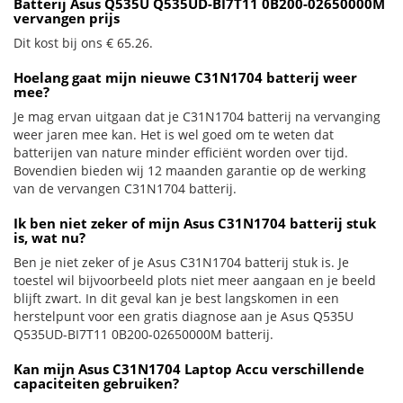
Batterij Asus Q535U Q535UD-BI7T11 0B200-02650000M
vervangen prijs
Dit kost bij ons € 65.26.
Hoelang gaat mijn nieuwe C31N1704 batterij weer
mee?
Je mag ervan uitgaan dat je C31N1704 batterij na vervanging
weer jaren mee kan. Het is wel goed om te weten dat
batterijen van nature minder efficiënt worden over tijd.
Bovendien bieden wij 12 maanden garantie op de werking
van de vervangen C31N1704 batterij.
Ik ben niet zeker of mijn Asus C31N1704 batterij stuk
is, wat nu?
Ben je niet zeker of je Asus C31N1704 batterij stuk is. Je
toestel wil bijvoorbeeld plots niet meer aangaan en je beeld
blijft zwart. In dit geval kan je best langskomen in een
herstelpunt voor een gratis diagnose aan je Asus Q535U
Q535UD-BI7T11 0B200-02650000M batterij.
Kan mijn Asus C31N1704 Laptop Accu verschillende
capaciteiten gebruiken?