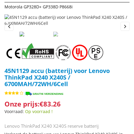
Motorola GP328D+ GP338D P8668i
Previous
Next
45N1129 accu (batterij) voor Lenovo
ThinkPad X240 X240S /
6700MAH/72WH/6Cell
Onze prijs:€83.26
Voorraad:
Op voorraad !
Lenovo ThinkPad X240 X240S reserve batterij