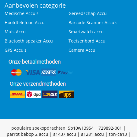
Aanbevolen categorie
Medische Accu's
Gereedschap Accu
Hoofdtelefoon Accu
Barcode Scanner Accu's
Muis Accu
Smartwatch accu
Bluetooth speaker Accu
Toetsenbord Accu
GPS Accu's
Camera Accu
populaire zoekopdrachten:
5b10w13954
|
729892-001
|
parrot bebop 2 accu
|
a1437 accu
|
a1281 accu
|
tpn-ca13
|