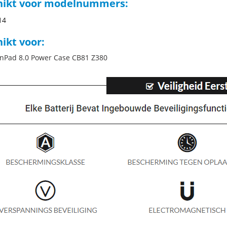
hikt voor modelnummers:
14
ikt voor:
nPad 8.0 Power Case CB81 Z380