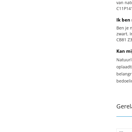
van nat
C11P141
Ik ben 
Ben je n
zwart. 
CB81 Z38
Kan mi
Natuurl
oplaadti
belangr
bedoeli
Gerel