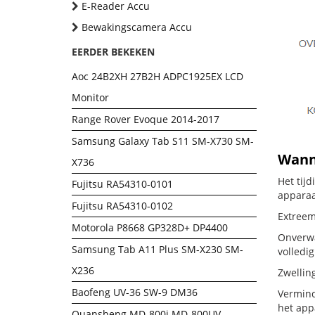
E-Reader Accu
Bewakingscamera Accu
EERDER BEKEKEN
Aoc 24B2XH 27B2H ADPC1925EX LCD
Monitor
Range Rover Evoque 2014-2017
Samsung Galaxy Tab S11 SM-X730 SM-
Wanne
X736
Het tij
Fujitsu RA54310-0101
apparaa
Fujitsu RA54310-0102
Extreem
Motorola P8668 GP328D+ DP4400
Onverwa
Samsung Tab A11 Plus SM-X230 SM-
volledig
X236
Zwellin
Baofeng UV-36 SW-9 DM36
Vermind
het app
Quansheng MD-800i MD-800UV