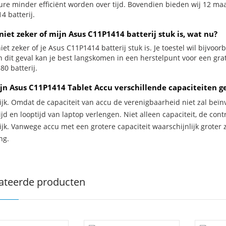
ure minder efficiënt worden over tijd. Bovendien bieden wij 12 m
4 batterij.
niet zeker of mijn Asus C11P1414 batterij stuk is, wat nu?
iet zeker of je Asus C11P1414 batterij stuk is. Je toestel wil bijvoo
In dit geval kan je best langskomen in een herstelpunt voor een gr
0 batterij.
jn Asus C11P1414 Tablet Accu verschillende capaciteiten g
ijk. Omdat de capaciteit van accu de verenigbaarheid niet zal beïn
jd en looptijd van laptop verlengen. Niet alleen capaciteit, de con
ijk. Vanwege accu met een grotere capaciteit waarschijnlijk groter 
ng.
ateerde producten