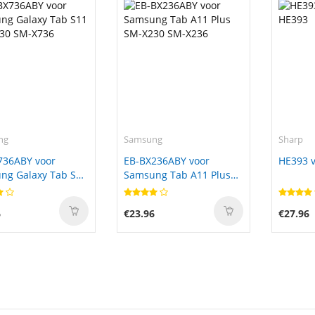
ng
Samsung
Sharp
736ABY voor
EB-BX236ABY voor
HE393 v
ng Galaxy Tab S11
Samsung Tab A11 Plus
30 SM-X736
SM-X230 SM-X236
6
€23.96
€27.96