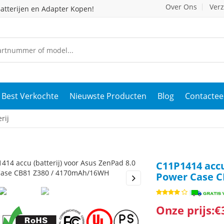
Over Ons
Ver
atterijen en Adapter Kopen!
Best Verkochte
Nieuwste Producten
Blog
Contactee
rij
C11P1414 accu
Power Case C
s
Next
Onze prijs:€