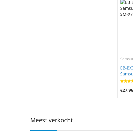
Samsu
EB-BX
Samsu
SM-X7
€27.9
Meest verkocht