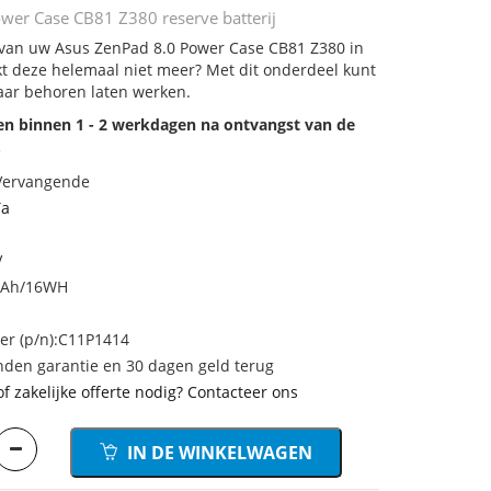
wer Case CB81 Z380 reserve batterij
j van uw Asus ZenPad 8.0 Power Case CB81 Z380 in
rkt deze helemaal niet meer? Met dit onderdeel kunt
aar behoren laten werken.
den binnen 1 - 2 werkdagen na ontvangst van de
.
 Vervangende
Ta
V
0mAh/16WH
r (p/n):C11P1414
den garantie en 30 dagen geld terug
of zakelijke offerte nodig? Contacteer ons
IN DE WINKELWAGEN