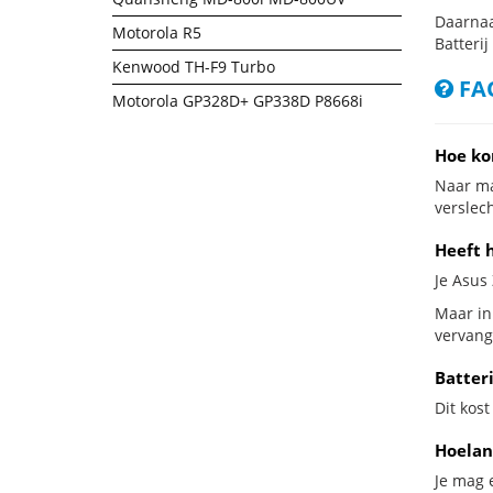
Daarnaa
Motorola R5
Batterij
Kenwood TH-F9 Turbo
FAQ
Motorola GP328D+ GP338D P8668i
Hoe ko
Naar ma
verslech
Heeft 
Je Asus 
Maar in
vervang
Batter
Dit kost
Hoelan
Je mag 