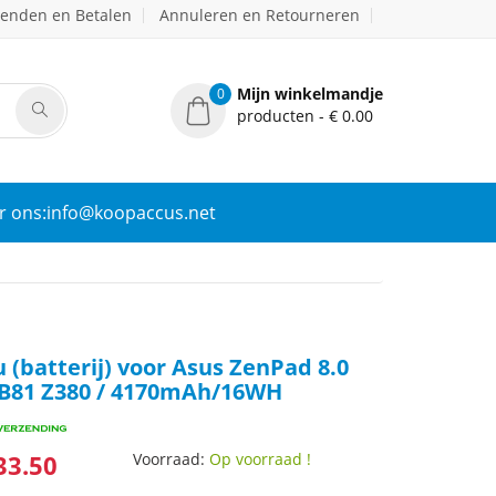
zenden en Betalen
Annuleren en Retourneren
Mijn winkelmandje
0
producten - € 0.00
r ons:info@koopaccus.net
 (batterij) voor Asus ZenPad 8.0
B81 Z380 / 4170mAh/16WH
33.50
Voorraad:
Op voorraad !