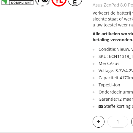
Asus ZenPad 8.0 Po
Verkeert de batteri
slechte staat of we
u uw toestel weer n
Alle artikelen wor
betaling verzonden
Conditie:Nieuw,
SKU:
ECN11319_
Merk:Asus
Voltage: 3.7V/4.2
Capaciteit:417
Type:Li-ion
Onderdeelnumme
Garantie:12 maan
Staffelkorting 