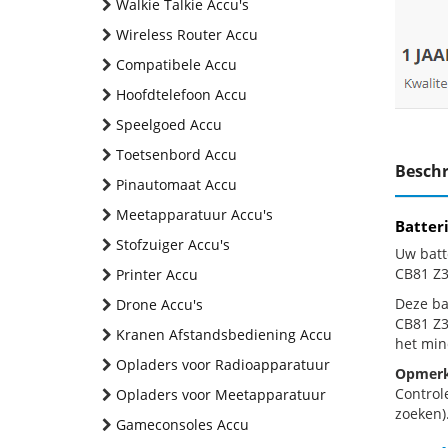
Walkie Talkie Accu's
Wireless Router Accu
Compatibele Accu
Hoofdtelefoon Accu
Speelgoed Accu
Toetsenbord Accu
Beschr
Pinautomaat Accu
Meetapparatuur Accu's
Batter
Stofzuiger Accu's
Uw batt
CB81 Z3
Printer Accu
Deze bat
Drone Accu's
CB81 Z3
Kranen Afstandsbediening Accu
het min
Opladers voor Radioapparatuur
Opmerk
Control
Opladers voor Meetapparatuur
zoeken).
Gameconsoles Accu