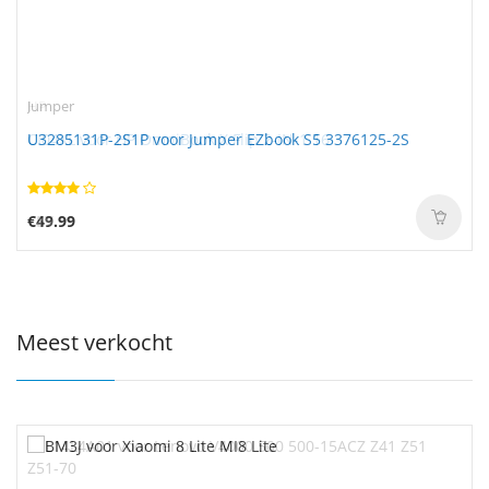
HP
Jumper
CI04XL voor HP OmniBook X Flip 2-IN-1 16
U3285131P-2S1P voor Jumper EZbook S5 3376125-2S
€57.99
€49.99
Meest verkocht