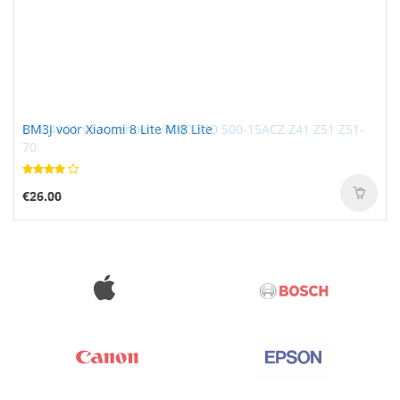
L14L4A01 voor Lenovo V4000 500 500-15ACZ Z41 Z51 Z51-
BM3J voor Xiaomi 8 Lite MI8 Lite
70
€59.26
€26.00