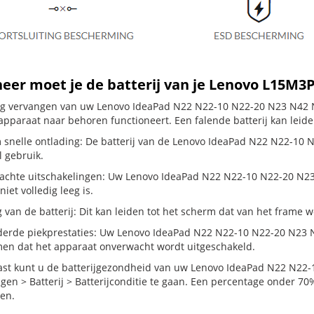
er moet je de batterij van je Lenovo L15M3
dig vervangen van uw Lenovo IdeaPad N22 N22-10 N22-20 N23 N42 N4
apparaat naar behoren functioneert. Een falende batterij kan leid
 snelle ontlading: De batterij van de Lenovo IdeaPad N22 N22-10 N2
 gebruik.
chte uitschakelingen: Uw Lenovo IdeaPad N22 N22-10 N22-20 N23 N4
 niet volledig leeg is.
g van de batterij: Dit kan leiden tot het scherm dat van het frame
erde piekprestaties: Uw Lenovo IdeaPad N22 N22-10 N22-20 N23 N
en dat het apparaat onverwacht wordt uitgeschakeld.
st kunt u de batterijgezondheid van uw Lenovo IdeaPad N22 N22-
ngen > Batterij > Batterijconditie te gaan. Een percentage onder 70%
en.