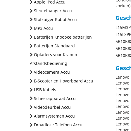
Apple iPod Accu
zoeken).
Sleutelhanger Accu
Gesc
Stofzuiger Robot Accu
L15M3P
MP3 Accu
L15L3P
Batterijen Knoopcelbatterijen
5B10K8
Batterijen Standaard
5B10K8
Opladers voor Kranen
5B10K8
Afstandsbediening
Gesch
Videocamera Accu
Lenovo 
E-Scooter en Hoverboard Accu
Lenovo 
Lenovo 
USB Kabels
Lenovo
Scheerapparaat Accu
Lenovo
Lenovo
Videodeurbel Accu
Lenovo
Alarmsystemen Accu
Lenovo
Lenovo
Draadloze Telefoon Accu
Lenovo