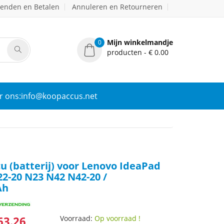
zenden en Betalen
Annuleren en Retourneren
Mijn winkelmandje
0
producten - € 0.00
r ons:info@koopaccus.net
 (batterij) voor Lenovo IdeaPad
2-20 N23 N42 N42-20 /
Ah
63.26
Voorraad:
Op voorraad !