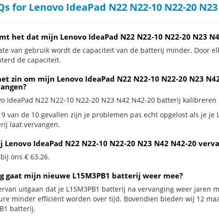
s for Lenovo IdeaPad N22 N22-10 N22-20 N23 
mt het dat mijn Lenovo IdeaPad N22 N22-10 N22-20 N23 N42
te van gebruik wordt de capaciteit van de batterij minder. Door el
terd de capaciteit.
het zin om mijn Lenovo IdeaPad N22 N22-10 N22-20 N23 N42 N
vangen?
vo IdeaPad N22 N22-10 N22-20 N23 N42 N42-20 batterij kalibreren ka
 9 van de 10 gevallen zijn je problemen pas echt opgelost als je 
rij laat vervangen.
ij Lenovo IdeaPad N22 N22-10 N22-20 N23 N42 N42-20 verva
 bij ons € 63.26.
g gaat mijn nieuwe L15M3PB1 batterij weer mee?
ervan uitgaan dat je L15M3PB1 batterij na vervanging weer jaren m
ure minder efficiënt worden over tijd. Bovendien bieden wij 12 m
1 batterij.