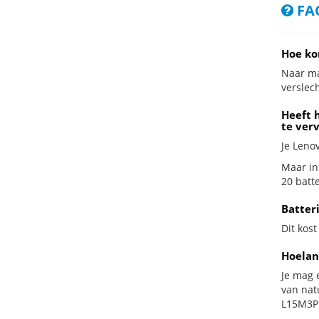
FAQ
Hoe ko
Naar ma
verslech
Heeft 
te ver
Je Leno
Maar in
20 batte
Batter
Dit kost
Hoelan
Je mag 
van nat
L15M3PB