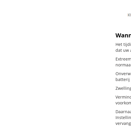
Wanne
Het tij
dat uw 
Extreem
normaal
Onverwa
batterij
Zwellin
Vermind
voorkom
Daarnaa
Instelli
vervang