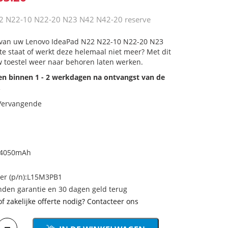
2 N22-10 N22-20 N23 N42 N42-20 reserve
j van uw Lenovo IdeaPad N22 N22-10 N22-20 N23
te staat of werkt deze helemaal niet meer? Met dit
 toestel weer naar behoren laten werken.
den binnen 1 - 2 werkdagen na ontvangst van de
.
 Vervangende
/4050mAh
r (p/n):L15M3PB1
den garantie en 30 dagen geld terug
of zakelijke offerte nodig? Contacteer ons