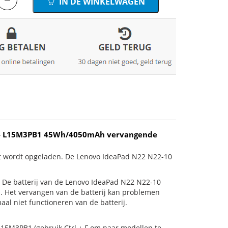
IN DE WINKELWAGEN
0 - L15M3PB1 45Wh/4050mAh vervangende
et wordt opgeladen. De Lenovo IdeaPad N22 N22-10
 is! De batterij van de Lenovo IdeaPad N22 N22-10
n. Het vervangen van de batterij kan problemen
al niet functioneren van de batterij.
L15M3PB1 (gebruik Ctrl + F om naar modellen te