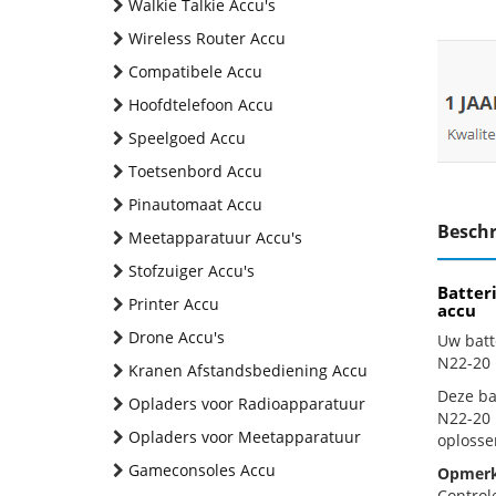
Walkie Talkie Accu's
Wireless Router Accu
Compatibele Accu
Hoofdtelefoon Accu
Speelgoed Accu
Toetsenbord Accu
Pinautomaat Accu
Beschr
Meetapparatuur Accu's
Stofzuiger Accu's
Batter
Printer Accu
accu
Drone Accu's
Uw batt
N22-20 
Kranen Afstandsbediening Accu
Deze bat
Opladers voor Radioapparatuur
N22-20 
Opladers voor Meetapparatuur
oplosse
Gameconsoles Accu
Opmerk
Control