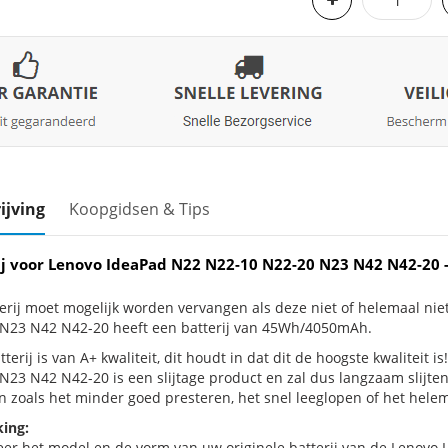
ijving
Koopgidsen & Tips
ij voor Lenovo IdeaPad N22 N22-10 N22-20 N23 N42 N42-2
erij moet mogelijk worden vervangen als deze niet of helemaal ni
N23 N42 N42-20 heeft een batterij van 45Wh/4050mAh.
terij is van A+ kwaliteit, dit houdt in dat dit de hoogste kwaliteit
N23 N42 N42-20 is een slijtage product en zal dus langzaam slijte
n zoals het minder goed presteren, het snel leeglopen of het helema
ing:
eer het model en de vorm van uw originele batterij van de Lenovo 