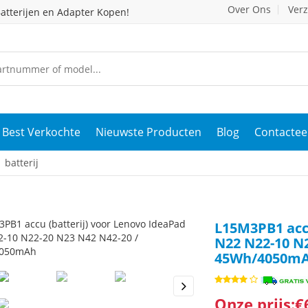
Over Ons
Ver
atterijen en Adapter Kopen!
Best Verkochte
Nieuwste Producten
Blog
Contactee
batterij
L15M3PB1 accu
N22 N22-10 N2
45Wh/4050m
Onze prijs:€
s
Next