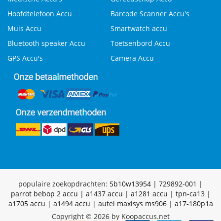
Hoofdtelefoon Accu
Barcode Scanner Accu's
Muis Accu
Smartwatch accu
Bluetooth speaker Accu
Toetsenbord Accu
GPS Accu's
Camera Accu
populaire zoekopdrachten:
5b10w13954
|
729892-001
|
parrot bebop 2 accu
|
a1437 accu
|
a1281 accu
|
tpn-ca13
|
a1705 accu
|
a1494 accu
|
autel maxisys ms906
|
a17-180p1a
Copyright © 2026 by Koopaccus.net