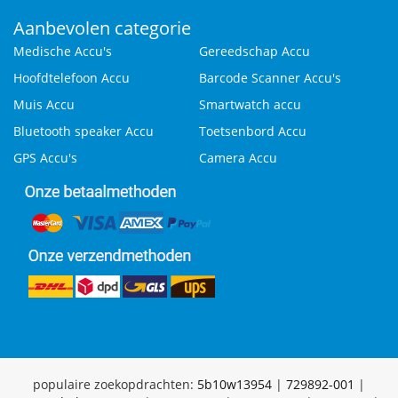
Aanbevolen categorie
Medische Accu's
Gereedschap Accu
Hoofdtelefoon Accu
Barcode Scanner Accu's
Muis Accu
Smartwatch accu
Bluetooth speaker Accu
Toetsenbord Accu
GPS Accu's
Camera Accu
populaire zoekopdrachten:
5b10w13954
|
729892-001
|