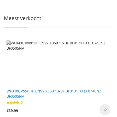
Meest verkocht
WF04XL voor HP ENVY X360 13-BF BF0131TU BF0740NZ
BF0505NA
€59.99