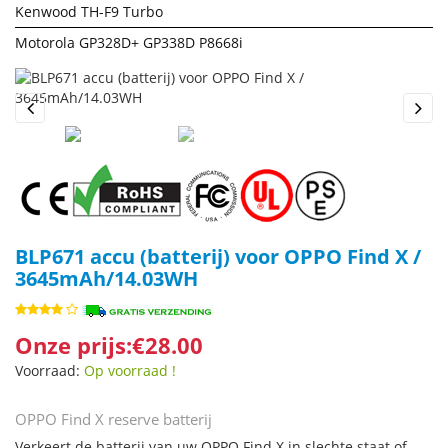
Kenwood TH-F9 Turbo
Motorola GP328D+ GP338D P8668i
Previous
Next
BLP671 accu (batterij) voor OPPO Find X /
3645mAh/14.03WH
Onze prijs:€28.00
Voorraad:
Op voorraad !
OPPO Find X reserve batterij
Verkeert de batterij van uw OPPO Find X in slechte staat of