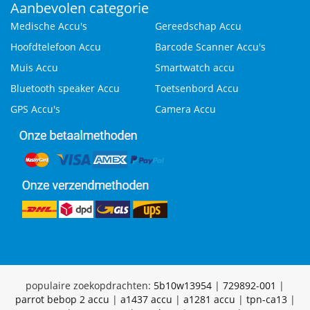
Aanbevolen categorie
Medische Accu's
Gereedschap Accu
Hoofdtelefoon Accu
Barcode Scanner Accu's
Muis Accu
Smartwatch accu
Bluetooth speaker Accu
Toetsenbord Accu
GPS Accu's
Camera Accu
populaire zoekopdrachten:
5b10w13954
|
729892-001
|
parrot bebop 2 accu
|
a1437 accu
|
a1281 accu
|
tpn-ca13
|