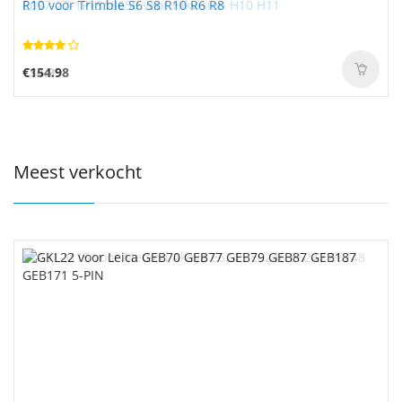
R10 voor Trimble S6 S8 R10 R6 R8
E097-27-1P1S18650 voor Hikvision H10 H11
€154.98
€34.99
Meest verkocht