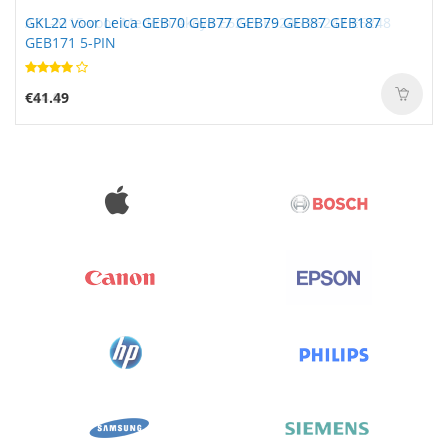
GKL22 voor Leica GEB70 GEB77 GEB79 GEB87 GEB187
A31-M15 voor Medion Akoya E6245 E6246 E6247 E6248
GEB171 5-PIN
€41.49
€64.99