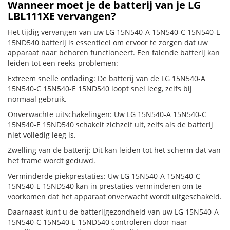
Wanneer moet je de batterij van je LG
LBL111XE vervangen?
Het tijdig vervangen van uw LG 15N540-A 15N540-C 15N540-E
15ND540 batterij is essentieel om ervoor te zorgen dat uw
apparaat naar behoren functioneert. Een falende batterij kan
leiden tot een reeks problemen:
Extreem snelle ontlading: De batterij van de LG 15N540-A
15N540-C 15N540-E 15ND540 loopt snel leeg, zelfs bij
normaal gebruik.
Onverwachte uitschakelingen: Uw LG 15N540-A 15N540-C
15N540-E 15ND540 schakelt zichzelf uit, zelfs als de batterij
niet volledig leeg is.
Zwelling van de batterij: Dit kan leiden tot het scherm dat van
het frame wordt geduwd.
Verminderde piekprestaties: Uw LG 15N540-A 15N540-C
15N540-E 15ND540 kan in prestaties verminderen om te
voorkomen dat het apparaat onverwacht wordt uitgeschakeld.
Daarnaast kunt u de batterijgezondheid van uw LG 15N540-A
15N540-C 15N540-E 15ND540 controleren door naar