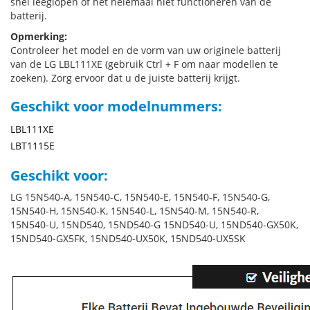
snel leeglopen of het helemaal niet functioneren van de
batterij.
Opmerking:
Controleer het model en de vorm van uw originele batterij
van de LG LBL111XE (gebruik Ctrl + F om naar modellen te
zoeken). Zorg ervoor dat u de juiste batterij krijgt.
Geschikt voor modelnummers:
LBL111XE
LBT1115E
Geschikt voor:
LG 15N540-A, 15N540-C, 15N540-E, 15N540-F, 15N540-G,
15N540-H, 15N540-K, 15N540-L, 15N540-M, 15N540-R,
15N540-U, 15ND540, 15ND540-G 15ND540-U, 15ND540-GX50K,
15ND540-GX5FK, 15ND540-UX50K, 15ND540-UX5SK