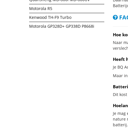
Batterij
Motorola R5
FAQ
Kenwood TH-F9 Turbo
Motorola GP328D+ GP338D P8668i
Hoe ko
Naar ma
verslech
Heeft 
Je BQ Aq
Maar in
Batter
Dit kost
Hoelan
Je mag 
nature 
batterij.