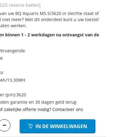
20 reserve batterij
 van uw BQ Aquaris M5.5/3620 in slechte staat of
 niet meer? Met dit onderdeel kunt u uw toestel
laten werken.
den binnen 1 - 2 werkdagen na ontvangst van de
.
 Vervangende
Te
5V
mAh/13.30WH
r (p/n):3620
den garantie en 30 dagen geld terug
of zakelijke offerte nodig? Contacteer ons
IN DE WINKELWAGEN