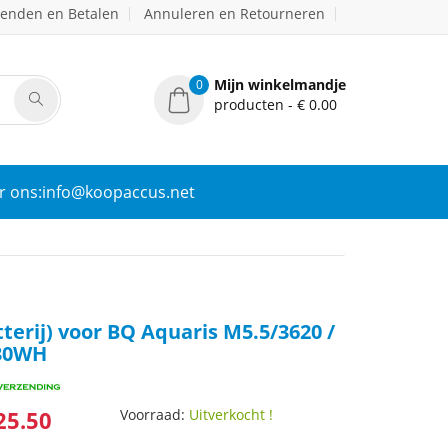
zenden en Betalen
Annuleren en Retourneren
Mijn winkelmandje
0
producten - € 0.00
r ons:info@koopaccus.net
tterij) voor BQ Aquaris M5.5/3620 /
30WH
25.50
Voorraad:
Uitverkocht !