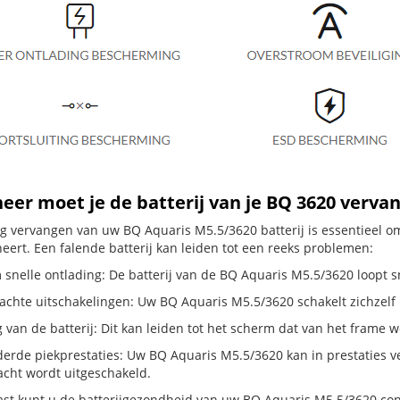
er moet je de batterij van je BQ 3620 verva
dig vervangen van uw BQ Aquaris M5.5/3620 batterij is essentieel 
neert. Een falende batterij kan leiden tot een reeks problemen:
 snelle ontlading: De batterij van de BQ Aquaris M5.5/3620 loopt sn
hte uitschakelingen: Uw BQ Aquaris M5.5/3620 schakelt zichzelf uit, 
g van de batterij: Dit kan leiden tot het scherm dat van het frame
erde piekprestaties: Uw BQ Aquaris M5.5/3620 kan in prestaties 
cht wordt uitgeschakeld.
st kunt u de batterijgezondheid van uw BQ Aquaris M5.5/3620 contr