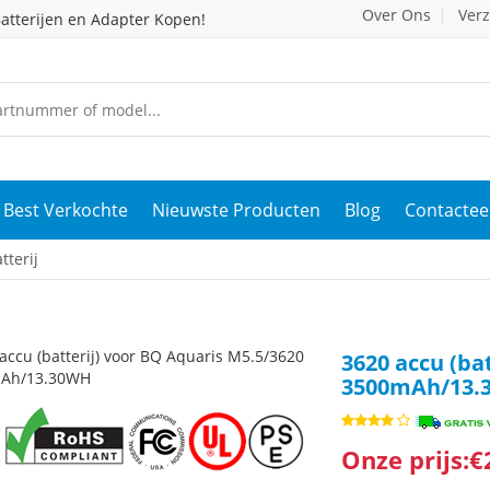
Over Ons
Ver
atterijen en Adapter Kopen!
Best Verkochte
Nieuwste Producten
Blog
Contactee
terij
3620 accu (ba
3500mAh/13.
Onze prijs:€