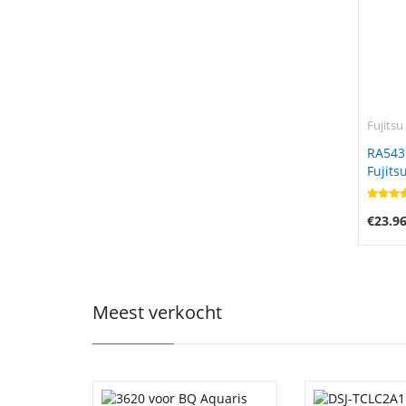
Fujitsu
RA543
Fujits
€23.9
Meest verkocht