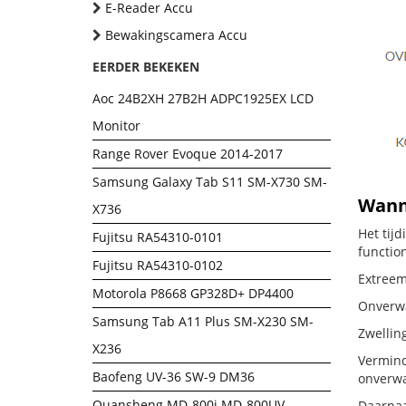
E-Reader Accu
Bewakingscamera Accu
EERDER BEKEKEN
Aoc 24B2XH 27B2H ADPC1925EX LCD
Monitor
Range Rover Evoque 2014-2017
Samsung Galaxy Tab S11 SM-X730 SM-
Wanne
X736
Het tij
Fujitsu RA54310-0101
functio
Fujitsu RA54310-0102
Extreem
Motorola P8668 GP328D+ DP4400
Onverwac
Samsung Tab A11 Plus SM-X230 SM-
Zwellin
X236
Vermind
Baofeng UV-36 SW-9 DM36
onverwa
Quansheng MD-800i MD-800UV
Daarnaa