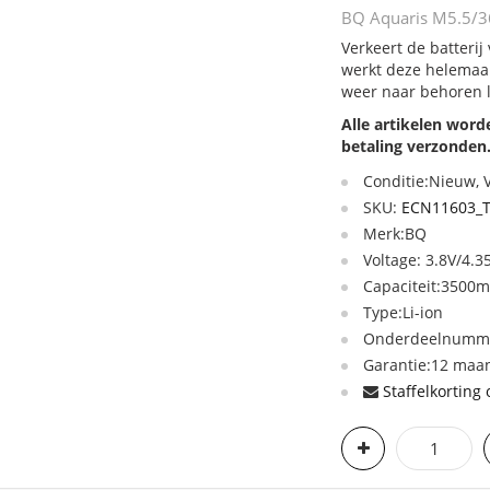
BQ Aquaris M5.5/36
Verkeert de batterij
werkt deze helemaal
weer naar behoren 
Alle artikelen wor
betaling verzonden
Conditie:Nieuw,
SKU:
ECN11603_
Merk:BQ
Voltage: 3.8V/4.3
Capaciteit:3500
Type:Li-ion
Onderdeelnumme
Garantie:12 maan
Staffelkorting 