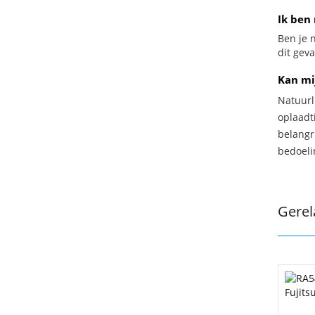
Ik ben 
Ben je n
dit gev
Kan mi
Natuurl
oplaadti
belangr
bedoeli
Gerel