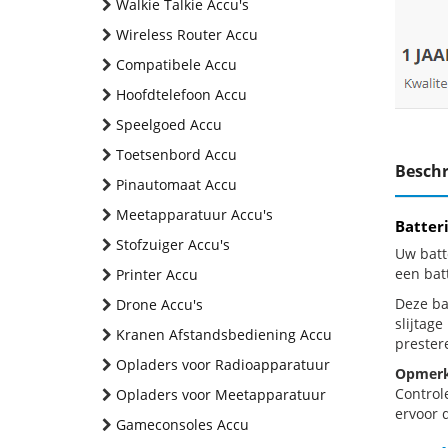
Walkie Talkie Accu's
Wireless Router Accu
Compatibele Accu
Hoofdtelefoon Accu
Speelgoed Accu
Toetsenbord Accu
Beschr
Pinautomaat Accu
Meetapparatuur Accu's
Batter
Stofzuiger Accu's
Uw batt
een bat
Printer Accu
Deze bat
Drone Accu's
slijtag
Kranen Afstandsbediening Accu
prestere
Opladers voor Radioapparatuur
Opmerk
Control
Opladers voor Meetapparatuur
ervoor d
Gameconsoles Accu