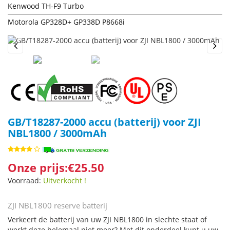
Kenwood TH-F9 Turbo
Motorola GP328D+ GP338D P8668i
Previous
Next
GB/T18287-2000 accu (batterij) voor ZJI
NBL1800 / 3000mAh
Onze prijs:€25.50
Voorraad:
Uitverkocht !
ZJI NBL1800 reserve batterij
Verkeert de batterij van uw ZJI NBL1800 in slechte staat of
werkt deze helemaal niet meer? Met dit onderdeel kunt u uw