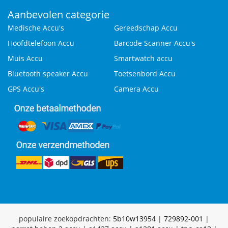
Aanbevolen categorie
Medische Accu's
Gereedschap Accu
Hoofdtelefoon Accu
Barcode Scanner Accu's
Muis Accu
Smartwatch accu
Bluetooth speaker Accu
Toetsenbord Accu
GPS Accu's
Camera Accu
populaire zoekopdrachten:
5b10w13954
|
729892-001
|