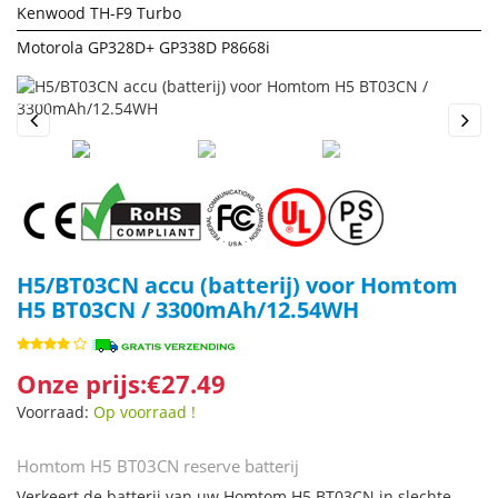
Kenwood TH-F9 Turbo
Motorola GP328D+ GP338D P8668i
Previous
Next
H5/BT03CN accu (batterij) voor Homtom
H5 BT03CN / 3300mAh/12.54WH
Onze prijs:€27.49
Voorraad:
Op voorraad !
Homtom H5 BT03CN reserve batterij
Verkeert de batterij van uw Homtom H5 BT03CN in slechte