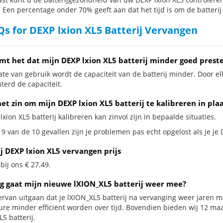
. Een percentage onder 70% geeft aan dat het tijd is om de batterij
s for DEXP lxion XL5 Batterij Vervangen
mt het dat mijn DEXP lxion XL5 batterij minder goed prest
te van gebruik wordt de capaciteit van de batterij minder. Door el
terd de capaciteit.
et zin om mijn DEXP lxion XL5 batterij te kalibreren in pla
lxion XL5 batterij kalibreren kan zinvol zijn in bepaalde situaties.
9 van de 10 gevallen zijn je problemen pas echt opgelost als je je 
j DEXP lxion XL5 vervangen prijs
 bij ons € 27.49.
g gaat mijn nieuwe lXION_XL5 batterij weer mee?
ervan uitgaan dat je lXION_XL5 batterij na vervanging weer jaren m
ure minder efficiënt worden over tijd. Bovendien bieden wij 12 m
5 batterij.