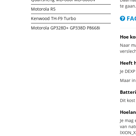
te gaan
Motorola R5
FAQ
Kenwood TH-F9 Turbo
Motorola GP328D+ GP338D P8668i
Hoe ko
Naar ma
verslech
Heeft h
Je DEXP 
Maar in 
Batteri
Dit kost
Hoelan
Je mag 
van nat
lXION_XL