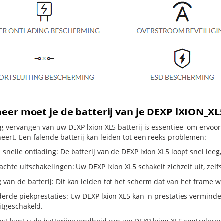
er moet je de batterij van je DEXP lXION_X
dig vervangen van uw DEXP lxion XL5 batterij is essentieel om ervo
neert. Een falende batterij kan leiden tot een reeks problemen:
snelle ontlading: De batterij van de DEXP lxion XL5 loopt snel leeg,
hte uitschakelingen: Uw DEXP lxion XL5 schakelt zichzelf uit, zelfs a
g van de batterij: Dit kan leiden tot het scherm dat van het frame
erde piekprestaties: Uw DEXP lxion XL5 kan in prestaties vermin
itgeschakeld.
st kunt u de batterijgezondheid van uw DEXP lxion XL5 controleren d