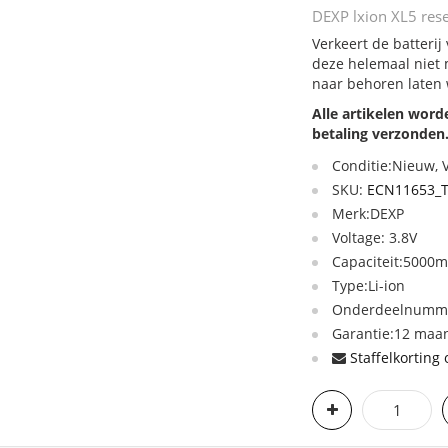
DEXP lxion XL5 rese
Verkeert de batterij
deze helemaal niet 
naar behoren laten
Alle artikelen wor
betaling verzonden
Conditie:Nieuw,
SKU:
ECN11653_
Merk:DEXP
Voltage: 3.8V
Capaciteit:500
Type:Li-ion
Onderdeelnummer
Garantie:12 maan
Staffelkorting 