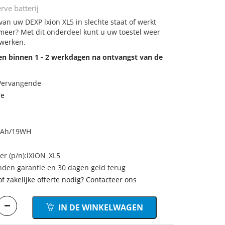
rve batterij
 van uw DEXP lxion XL5 in slechte staat of werkt
meer? Met dit onderdeel kunt u uw toestel weer
 werken.
den binnen 1 - 2 werkdagen na ontvangst van de
.
 Vervangende
Te
0mAh/19WH
 (p/n):lXION_XL5
den garantie en 30 dagen geld terug
of zakelijke offerte nodig? Contacteer ons
IN DE WINKELWAGEN