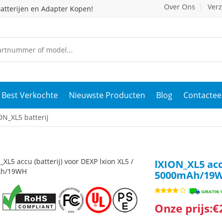
Over Ons
Ver
atterijen en Adapter Kopen!
Best Verkochte
Nieuwste Producten
Blog
Contactee
N_XL5 batterij
lXION_XL5 acc
5000mAh/19
Onze prijs:€