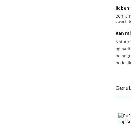
Ik ben 
Ben je n
zwart. I
Kan mi
Natuurl
oplaadti
belangr
bedoeli
Gerel