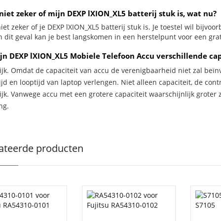
niet zeker of mijn DEXP lXION_XL5 batterij stuk is, wat nu?
iet zeker of je DEXP lXION_XL5 batterij stuk is. Je toestel wil bijvoo
n dit geval kan je best langskomen in een herstelpunt voor een grat
jn DEXP lXION_XL5 Mobiele Telefoon Accu verschillende ca
ijk. Omdat de capaciteit van accu de verenigbaarheid niet zal beïn
jd en looptijd van laptop verlengen. Niet alleen capaciteit, de con
ijk. Vanwege accu met een grotere capaciteit waarschijnlijk groter 
ng.
ateerde producten