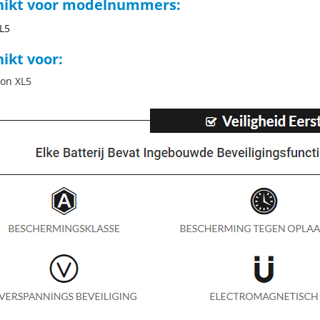
hikt voor modelnummers:
L5
ikt voor:
ion XL5