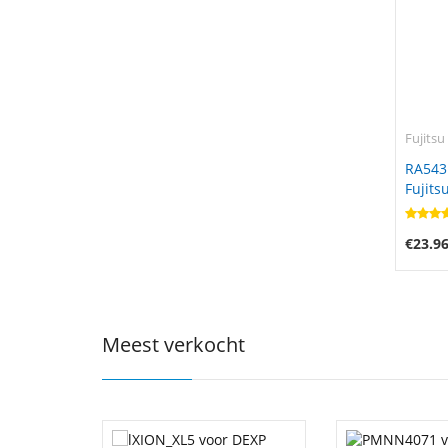
Fujitsu
RA543
Fujits
€23.9
Meest verkocht