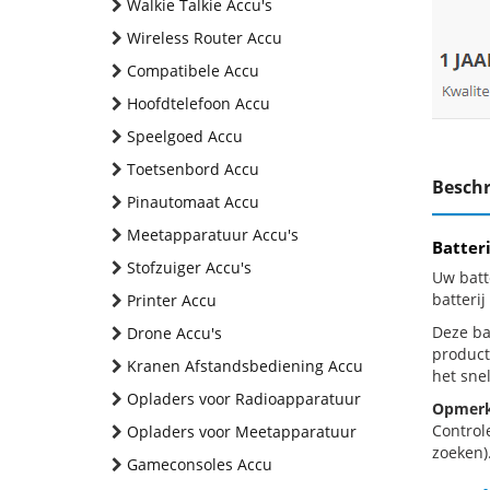
Walkie Talkie Accu's
Wireless Router Accu
Compatibele Accu
Hoofdtelefoon Accu
Speelgoed Accu
Toetsenbord Accu
Beschr
Pinautomaat Accu
Meetapparatuur Accu's
Batter
Stofzuiger Accu's
Uw batt
batteri
Printer Accu
Deze bat
Drone Accu's
product
Kranen Afstandsbediening Accu
het snel
Opladers voor Radioapparatuur
Opmerk
Control
Opladers voor Meetapparatuur
zoeken).
Gameconsoles Accu