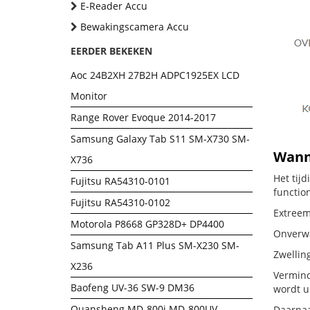
E-Reader Accu
Bewakingscamera Accu
EERDER BEKEKEN
Aoc 24B2XH 27B2H ADPC1925EX LCD
Monitor
Range Rover Evoque 2014-2017
Samsung Galaxy Tab S11 SM-X730 SM-
Wanne
X736
Het tij
Fujitsu RA54310-0101
functio
Fujitsu RA54310-0102
Extreem 
Motorola P8668 GP328D+ DP4400
Onverwac
Samsung Tab A11 Plus SM-X230 SM-
Zwellin
X236
Vermind
Baofeng UV-36 SW-9 DM36
wordt u
Quansheng MD-800i MD-800UV
Daarnaa