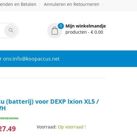
zenden en Betalen
Annuleren en Retourneren
Mijn winkelmandje
0
producten - € 0.00
r ons:info@koopaccus.net
u (batterij) voor DEXP lxion XL5 /
WH
27.49
Voorraad:
Op voorraad !