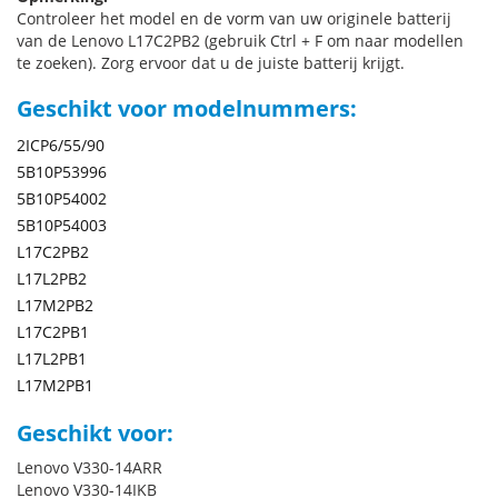
Controleer het model en de vorm van uw originele batterij
van de Lenovo L17C2PB2 (gebruik Ctrl + F om naar modellen
te zoeken). Zorg ervoor dat u de juiste batterij krijgt.
Geschikt voor modelnummers:
2ICP6/55/90
5B10P53996
5B10P54002
5B10P54003
L17C2PB2
L17L2PB2
L17M2PB2
L17C2PB1
L17L2PB1
L17M2PB1
Geschikt voor:
Lenovo V330-14ARR
Lenovo V330-14IKB