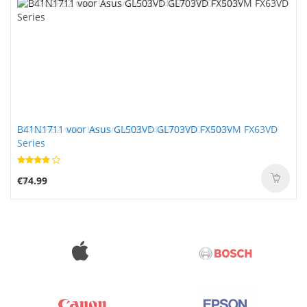
B41N1711 voor Asus GL503VD GL703VD FX503VM FX63VD
Series
€74.99