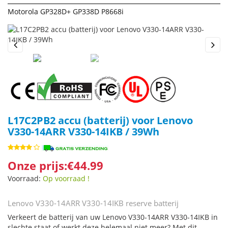
Motorola GP328D+ GP338D P8668i
Previous
Next
L17C2PB2 accu (batterij) voor Lenovo
V330-14ARR V330-14IKB / 39Wh
Onze prijs:€44.99
Voorraad:
Op voorraad !
Lenovo V330-14ARR V330-14IKB reserve batterij
Verkeert de batterij van uw Lenovo V330-14ARR V330-14IKB in
slechte staat of werkt deze helemaal niet meer? Met dit