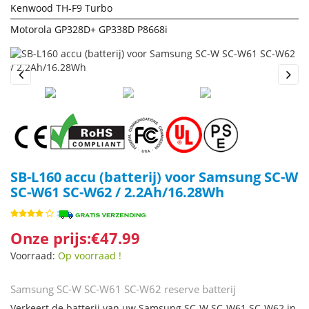
Kenwood TH-F9 Turbo
Motorola GP328D+ GP338D P8668i
Previous
Next
SB-L160 accu (batterij) voor Samsung SC-W
SC-W61 SC-W62 / 2.2Ah/16.28Wh
Onze prijs:€47.99
Voorraad:
Op voorraad !
Samsung SC-W SC-W61 SC-W62 reserve batterij
Verkeert de batterij van uw Samsung SC-W SC-W61 SC-W62 in