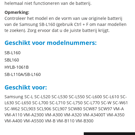
helemaal niet functioneren van de batterij.
Opmerking:
Controleer het model en de vorm van uw originele batterij
van de Samsung SB-L160 (gebruik Ctrl + F om naar modellen
te zoeken). Zorg ervoor dat u de juiste batterij krijgt.
Geschikt voor modelnummers:
SB-L160
SBL160
HYLB-1061B
SB-L110A/SB-L160
Geschikt voor:
Samsung SC-L SC-L520 SC-L530 SC-L550 SC-L600 SC-L610 SC-
L630 SC-L650 SC-L700 SC-L710 SC-L750 SC-L770 SC-W SC-W61
SC-W62 SCL903 SCL906 SCL907 SCW80 SCW87 SCW97 VM-A
VM-A110 VM-A2300 VM-A300 VM-A320 VM-A3400T VM-A350
VM-A400 VM-A5500 VM-B VM-B110 VM-B300