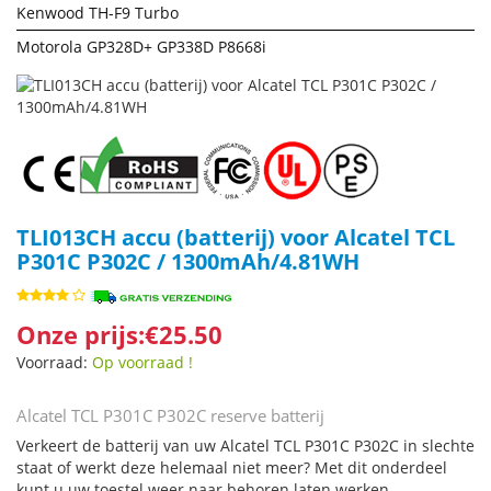
Kenwood TH-F9 Turbo
Motorola GP328D+ GP338D P8668i
TLI013CH accu (batterij) voor Alcatel TCL
P301C P302C / 1300mAh/4.81WH
Onze prijs:€25.50
Voorraad:
Op voorraad !
Alcatel TCL P301C P302C reserve batterij
Verkeert de batterij van uw Alcatel TCL P301C P302C in slechte
staat of werkt deze helemaal niet meer? Met dit onderdeel
kunt u uw toestel weer naar behoren laten werken.