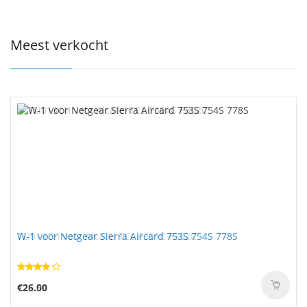
Meest verkocht
TLI013CH voor Alcatel TCL P301C P302C
W-1 voor Netgear Sierra Aircard 753S 754S 778S
€25.50
€26.00