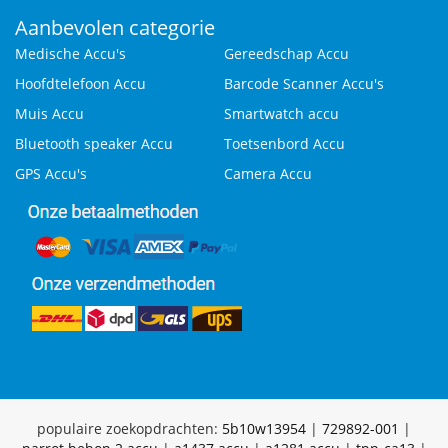
Aanbevolen categorie
Medische Accu's
Gereedschap Accu
Hoofdtelefoon Accu
Barcode Scanner Accu's
Muis Accu
Smartwatch accu
Bluetooth speaker Accu
Toetsenbord Accu
GPS Accu's
Camera Accu
populaire zoekopdrachten:
5b10w13954
|
729892-001
|