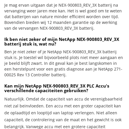
Je mag ervan uitgaan dat je NEX-900803_REV_3X batterij na
vervanging weer jaren mee kan. Het is wel goed om te weten
dat batterijen van nature minder efficiënt worden over tijd.
Bovendien bieden wij 12 maanden garantie op de werking
van de vervangen NEX-900803_REV_3X batterij.
Ik ben niet zeker of mijn NetApp NEX-900803_REV_3X
batterij stuk is, wat nu?
Ben je niet zeker of je NetApp NEX-900803_REV_3X batterij
stuk is. Je toestel wil bijvoorbeeld plots niet meer aangaan en
je beeld blijft zwart. In dit geval kan je best langskomen in
een herstelpunt voor een gratis diagnose aan je NetApp 271-
00025 Rev 13 Controller batterij.
Kan mijn NetApp NEX-900803_REV_3X PLC Accu's
verschillende capaciteiten gebruiken?
Natuurlijk. Omdat de capaciteit van accu de verenigbaarheid
niet zal beïnvloeden. Een accu met een groter capaciteit kan
de oplaadtijd en looptijd van laptop verlengen. Niet alleen
capaciteit, de controlering van de maat en het gewicht is ook
belangrijk. Vanwege accu met een grotere capaciteit