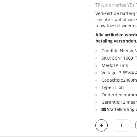
TP-Link Neffos Y5s
Verkeert de batteri
slechte staat of we
u uw toestel weer n
Alle artikelen wor
betaling verzonden
Conditie:Nieuw,
SKU:
ECN11669_
Merk:TP-Link
Voltage: 3.85V/4.
Capaciteit:2400
Type:Li-ion
Onderdeelnumme
Garantie:12 maan
Staffelkorting 