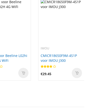
IMOU
or Beeline L02hi
CMICR18650F9M-4S1P
 WiFi
voor IMOU J300
€29.45