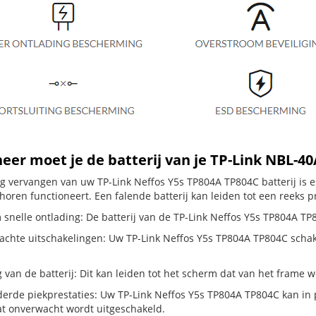
er moet je de batterij van je TP-Link NBL-4
dig vervangen van uw TP-Link Neffos Y5s TP804A TP804C batterij is 
horen functioneert. Een falende batterij kan leiden tot een reeks 
snelle ontlading: De batterij van de TP-Link Neffos Y5s TP804A TP80
hte uitschakelingen: Uw TP-Link Neffos Y5s TP804A TP804C schakelt z
g van de batterij: Dit kan leiden tot het scherm dat van het frame
erde piekprestaties: Uw TP-Link Neffos Y5s TP804A TP804C kan in
t onverwacht wordt uitgeschakeld.