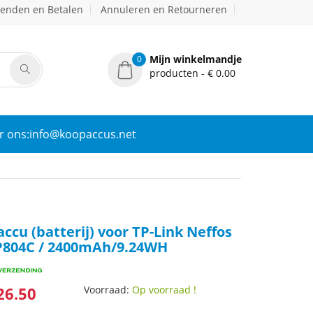
zenden en Betalen
Annuleren en Retourneren
Mijn winkelmandje
0
producten - € 0.00
r ons:info@koopaccus.net
ccu (batterij) voor TP-Link Neffos
P804C / 2400mAh/9.24WH
26.50
Voorraad:
Op voorraad !