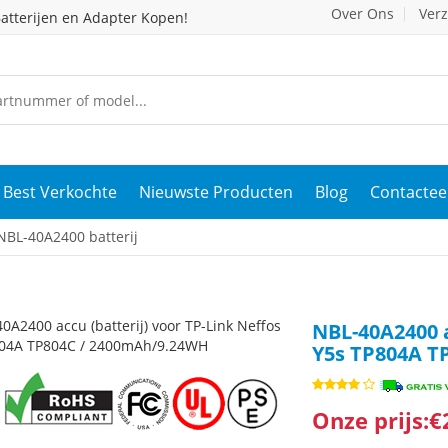
Over Ons
Ver
atterijen en Adapter Kopen!
Best Verkochte
Nieuwste Producten
Blog
Contactee
NBL-40A2400 batterij
NBL-40A2400 a
Y5s TP804A T
Onze prijs:€