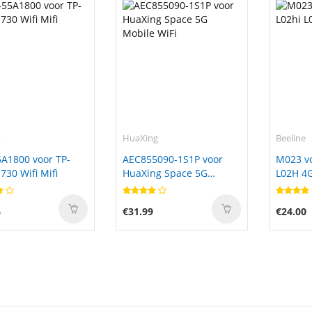
k
HuaXing
Beeline
A1800 voor TP-
AEC855090-1S1P voor
M023 vo
730 Wifi Mifi
HuaXing Space 5G
L02H 4G
Mobile WiFi
6
€31.99
€24.00