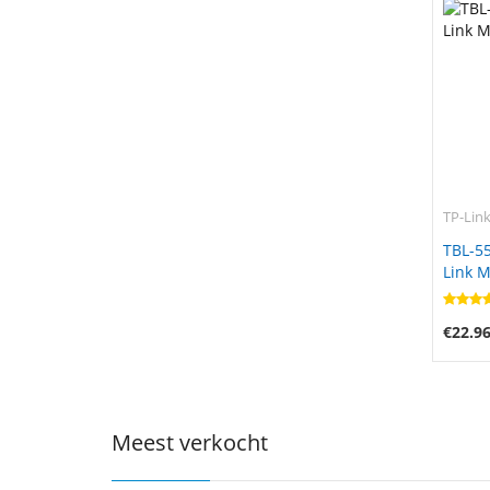
TP-Lin
TBL-55
Link M
€22.9
Meest verkocht