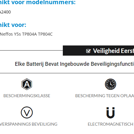
hikt voor modelnummers:
A2400
ikt voor:
 Neffos Y5s TP804A TP804C