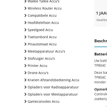
Walkie Talkie Accu's
Wireless Router Accu
Compatibele Accu
Hoofdtelefoon Accu
Speelgoed Accu
Toetsenbord Accu
Beschr
Pinautomaat Accu
Meetapparatuur Accu's
Batter
Stofzuiger Accu's
Uw batt
TP804C 
Printer Accu
Deze bat
Drone Accu's
TP804C 
Kranen Afstandsbediening Accu
minder 
Opladers voor Radioapparatuur
Opmerk
Control
Opladers voor Meetapparatuur
zoeken).
Gameconsoles Accu