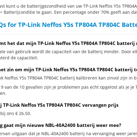
st kunt u de batterijgezondheid van uw TP-Link Neffos Y5s TP804A 
 > Batterijconditie te gaan. Een percentage onder 70% geeft aan dat 
s for TP-Link Neffos Y5s TP804A TP804C Batt
mt het dat mijn TP-Link Neffos Y5s TP804A TP804C batterij
te van gebruik wordt de capaciteit van de batterij minder. Door el
terd de capaciteit.
het zin om mijn TP-Link Neffos Y5s TP804A TP804C batterij t
nk Neffos Y5s TP804A TP804C batterij kalibreren kan zinvol zijn in b
9 van de 10 gevallen zijn je problemen pas echt opgelost als je je 
en.
ij TP-Link Neffos Y5s TP804A TP804C vervangen prijs
 bij ons € 26.50.
g gaat mijn nieuwe NBL-40A2400 batterij weer mee?
ervan uitgaan dat je NBL-40A2400 batterij na vervanging weer jare