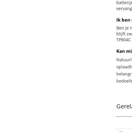
batteri
vervang
Ik ben 
Ben je n
blijft z
TP804C b
Kan mi
Natuurl
oplaadti
belangr
bedoeli
Gerel