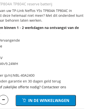
 TP804A TP804C reserve batterij
j van uw TP-Link Neffos Y5s TP804A TP804C in
rkt deze helemaal niet meer? Met dit onderdeel kunt
aar behoren laten werken.
den binnen 1 - 2 werkdagen na ontvangst van de
.
 Vervangende
Te
4V
mAh/9.24WH
r (p/n):NBL-40A2400
den garantie en 30 dagen geld terug
of zakelijke offerte nodig? Contacteer ons
IN DE WINKELWAGEN