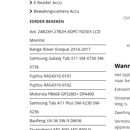
E-Reader Accu
Bewakingscamera Accu
EERDER BEKEKEN
Aoc 24B2XH 27B2H ADPC1925EX LCD
Monitor
Range Rover Evoque 2014-2017
Samsung Galaxy Tab S11 SM-X730 SM-
Wanne
X736
Het tij
Fujitsu RA54310-0101
naar be
Fujitsu RA54310-0102
Extreem 
Motorola P8668 GP328D+ DP4400
Onverwac
Samsung Tab A11 Plus SM-X230 SM-
leeg is.
X236
Zwellin
Baofeng UV-36 SW-9 DM36
Vermind
apparaa
Quansheng MD-800i MD-800UV