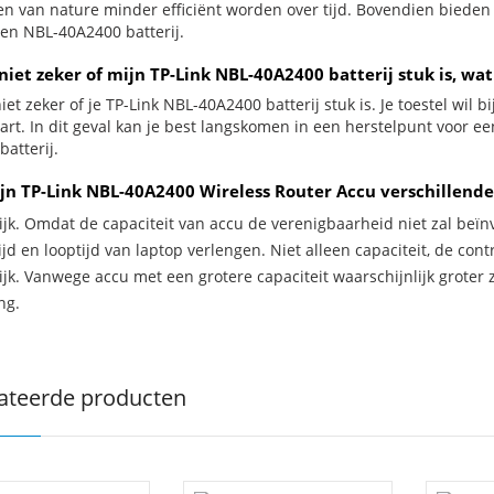
jen van nature minder efficiënt worden over tijd. Bovendien biede
en NBL-40A2400 batterij.
niet zeker of mijn TP-Link NBL-40A2400 batterij stuk is, wat
iet zeker of je TP-Link NBL-40A2400 batterij stuk is. Je toestel wil
wart. In dit geval kan je best langskomen in een herstelpunt voor e
atterij.
jn TP-Link NBL-40A2400 Wireless Router Accu verschillende
ijk. Omdat de capaciteit van accu de verenigbaarheid niet zal beïn
jd en looptijd van laptop verlengen. Niet alleen capaciteit, de con
ijk. Vanwege accu met een grotere capaciteit waarschijnlijk groter 
ng.
ateerde producten