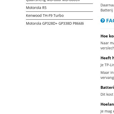
Daarnaa
Motorola R5
Batterij
Kenwood TH-F9 Turbo
FAQ
Motorola GP328D+ GP338D P8668i
Hoe ko
Naar ma
verslech
Heeft 
Je TP-Li
Maar in 
vervang
Batter
Dit kost
Hoelan
Je mag 