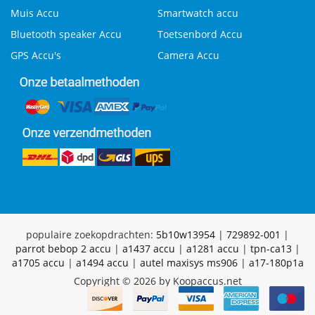
Muis Accu
Smartwatch accu
Bluetooth speaker Accu
Toetsenbord Accu
GPS Accu's
Camera Accu
populaire zoekopdrachten:
5b10w13954
|
729892-001
|
parrot bebop 2 accu
|
a1437 accu
|
a1281 accu
|
tpn-ca13
|
a1705 accu
|
a1494 accu
|
autel maxisys ms906
|
a17-180p1a
Copyright © 2026 by Koopaccus.net