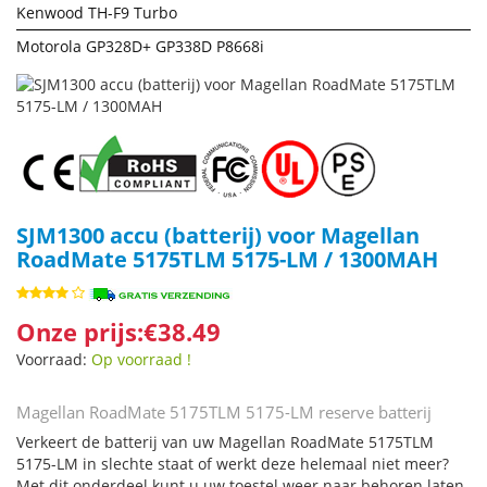
Kenwood TH-F9 Turbo
Motorola GP328D+ GP338D P8668i
SJM1300 accu (batterij) voor Magellan
RoadMate 5175TLM 5175-LM / 1300MAH
Onze prijs:€38.49
Voorraad:
Op voorraad !
Magellan RoadMate 5175TLM 5175-LM reserve batterij
Verkeert de batterij van uw Magellan RoadMate 5175TLM
5175-LM in slechte staat of werkt deze helemaal niet meer?
Met dit onderdeel kunt u uw toestel weer naar behoren laten