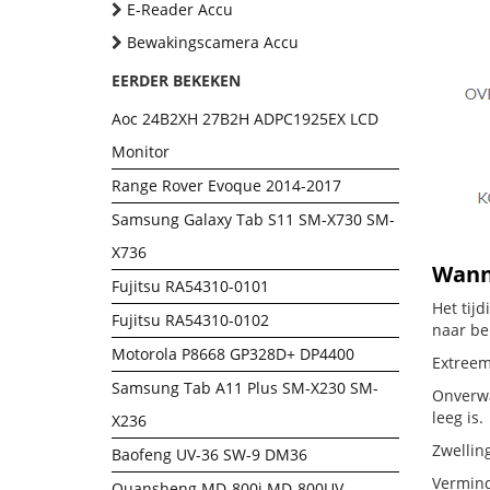
E-Reader Accu
Bewakingscamera Accu
EERDER BEKEKEN
Aoc 24B2XH 27B2H ADPC1925EX LCD
Monitor
Range Rover Evoque 2014-2017
Samsung Galaxy Tab S11 SM-X730 SM-
X736
Wanne
Fujitsu RA54310-0101
Het tij
Fujitsu RA54310-0102
naar be
Motorola P8668 GP328D+ DP4400
Extreem
Samsung Tab A11 Plus SM-X230 SM-
Onverwac
leeg is.
X236
Zwellin
Baofeng UV-36 SW-9 DM36
Vermind
Quansheng MD-800i MD-800UV