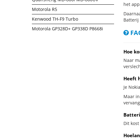
het app
Motorola R5
Daarnaa
Kenwood TH-F9 Turbo
Batterij
Motorola GP328D+ GP338D P8668i
FAQ
Hoe ko
Naar ma
verslech
Heeft 
Je Nokia
Maar in
vervang
Batter
Dit kost
Hoelan