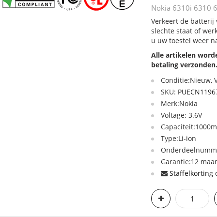
Nokia 6310i 6310 6
Verkeert de batteri
slechte staat of we
u uw toestel weer n
Alle artikelen wor
betaling verzonden
Conditie:Nieuw,
SKU:
PUECN1196
Merk:Nokia
Voltage: 3.6V
Capaciteit:1000
Type:Li-ion
Onderdeelnumme
Garantie:12 maan
Staffelkorting 