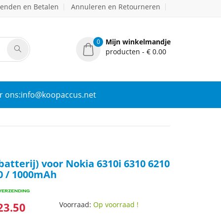
zenden en Betalen
Annuleren en Retourneren
Mijn winkelmandje
0
producten - € 0.00
r ons:info@koopaccus.net
batterij) voor Nokia 6310i 6310 6210
10 / 1000mAh
23.50
Voorraad:
Op voorraad !