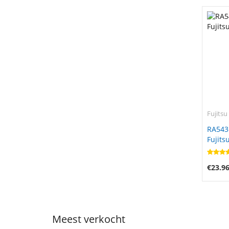
Fujitsu
RA543
Fujits
€23.9
Meest verkocht