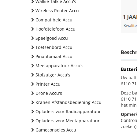
Walkie Talkie Accu's
Wireless Router Accu
Compatibele Accu
Hoofdtelefoon Accu
Speelgoed Accu
Toetsenbord Accu
Beschr
Pinautomaat Accu
Meetapparatuur Accu's
Batter
Stofzuiger Accu's
Uw batt
6110 71
Printer Accu
Deze bat
Drone Accu's
6110 71
Kranen Afstandsbediening Accu
het min
Opladers voor Radioapparatuur
Opmerk
Control
Opladers voor Meetapparatuur
zoeken).
Gameconsoles Accu