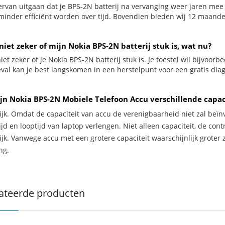
ervan uitgaan dat je BPS-2N batterij na vervanging weer jaren mee 
minder efficiënt worden over tijd. Bovendien bieden wij 12 maand
niet zeker of mijn Nokia BPS-2N batterij stuk is, wat nu?
iet zeker of je Nokia BPS-2N batterij stuk is. Je toestel wil bijvoorb
geval kan je best langskomen in een herstelpunt voor een gratis di
jn Nokia BPS-2N Mobiele Telefoon Accu verschillende capac
ijk. Omdat de capaciteit van accu de verenigbaarheid niet zal beïn
jd en looptijd van laptop verlengen. Niet alleen capaciteit, de con
ijk. Vanwege accu met een grotere capaciteit waarschijnlijk groter 
ng.
ateerde producten