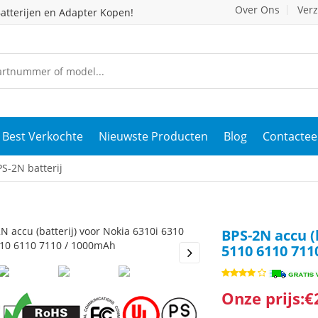
Over Ons
Ver
atterijen en Adapter Kopen!
Best Verkochte
Nieuwste Producten
Blog
Contactee
S-2N batterij
BPS-2N accu (
5110 6110 71
s
Next
Onze prijs:€