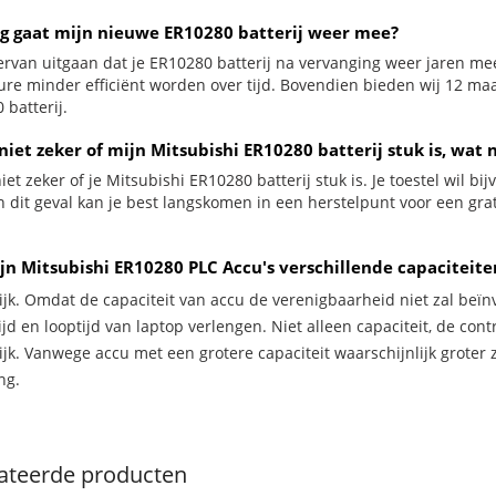
g gaat mijn nieuwe ER10280 batterij weer mee?
ervan uitgaan dat je ER10280 batterij na vervanging weer jaren mee
ure minder efficiënt worden over tijd. Bovendien bieden wij 12 m
 batterij.
niet zeker of mijn Mitsubishi ER10280 batterij stuk is, wat 
iet zeker of je Mitsubishi ER10280 batterij stuk is. Je toestel wil b
In dit geval kan je best langskomen in een herstelpunt voor een gr
jn Mitsubishi ER10280 PLC Accu's verschillende capaciteit
ijk. Omdat de capaciteit van accu de verenigbaarheid niet zal beïn
jd en looptijd van laptop verlengen. Niet alleen capaciteit, de con
ijk. Vanwege accu met een grotere capaciteit waarschijnlijk groter 
ng.
ateerde producten