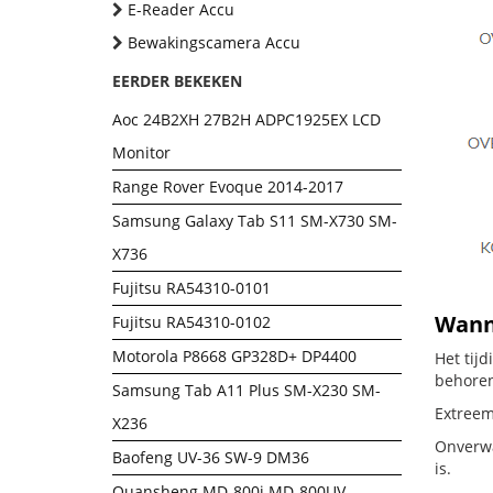
E-Reader Accu
Bewakingscamera Accu
EERDER BEKEKEN
Aoc 24B2XH 27B2H ADPC1925EX LCD
Monitor
Range Rover Evoque 2014-2017
Samsung Galaxy Tab S11 SM-X730 SM-
X736
Fujitsu RA54310-0101
Wanne
Fujitsu RA54310-0102
Motorola P8668 GP328D+ DP4400
Het tij
behoren
Samsung Tab A11 Plus SM-X230 SM-
Extreem
X236
Onverwa
Baofeng UV-36 SW-9 DM36
is.
Quansheng MD-800i MD-800UV