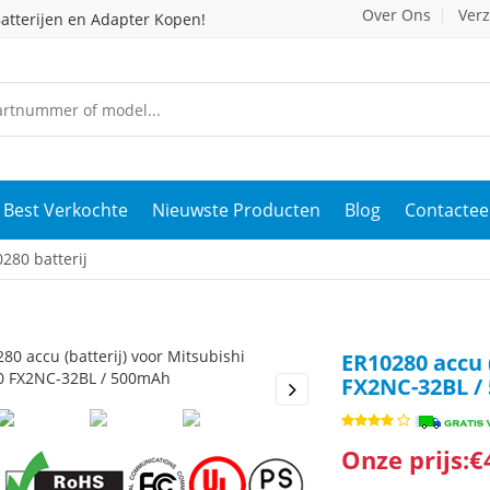
Over Ons
Ver
atterijen en Adapter Kopen!
Best Verkochte
Nieuwste Producten
Blog
Contactee
280 batterij
ER10280 accu 
FX2NC-32BL /
s
Next
Onze prijs:€