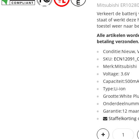
Mitsubishi ER10280
Verkeert de batteri
staat of werkt deze
toestel weer naar b
Alle artikelen wor
betaling verzonden
Conditie:Nieuw,
SKU:
ECN12091_
Merk:Mitsubishi
Voltage: 3.6V
Capaciteit:500m
Type:Li-ion
Grootte:White Plu
Onderdeelnumme
Garantie:12 maan
Staffelkorting 