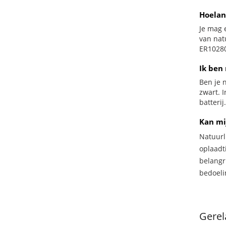
Hoelan
Je mag 
van nat
ER10280
Ik ben 
Ben je n
zwart. 
batterij.
Kan mi
Natuurl
oplaadti
belangr
bedoeli
Gerel