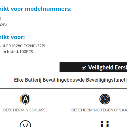
hikt voor modelnummers:
0
32BL
ikt voor:
shi ER10280 FX2NC-32BL
 Included:100PCS