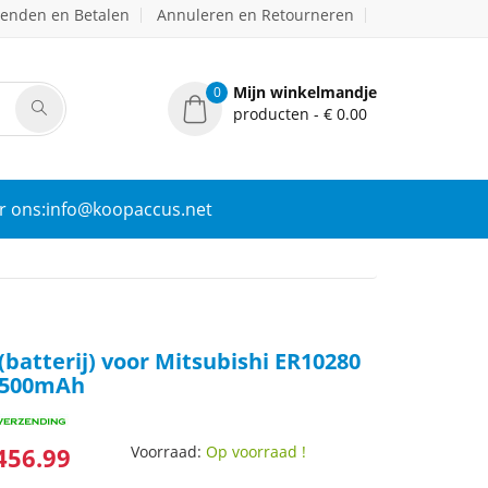
zenden en Betalen
Annuleren en Retourneren
Mijn winkelmandje
0
producten - € 0.00
r ons:info@koopaccus.net
(batterij) voor Mitsubishi ER10280
 500mAh
456.99
Voorraad:
Op voorraad !