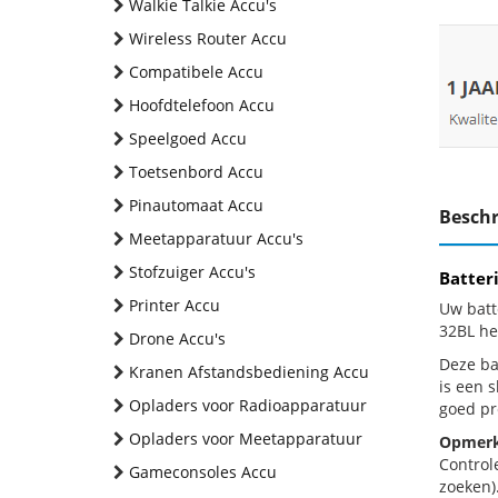
Walkie Talkie Accu's
Wireless Router Accu
Compatibele Accu
Hoofdtelefoon Accu
Speelgoed Accu
Toetsenbord Accu
Pinautomaat Accu
Beschr
Meetapparatuur Accu's
Stofzuiger Accu's
Batter
Printer Accu
Uw batt
32BL he
Drone Accu's
Deze bat
Kranen Afstandsbediening Accu
is een 
Opladers voor Radioapparatuur
goed pr
Opladers voor Meetapparatuur
Opmerk
Control
Gameconsoles Accu
zoeken).