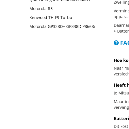
Zwellin
Motorola R5
Vermind
apparaa
Kenwood TH-F9 Turbo
Daarnaa
Motorola GP328D+ GP338D P8668i
> Batter
FAQ
Hoe ko
Naar ma
verslech
Heeft 
Je Mitsu
Maar in
vervang
Batter
Dit kost