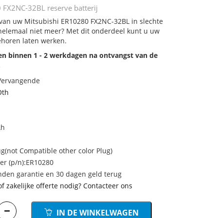
 FX2NC-32BL reserve batterij
j van uw Mitsubishi ER10280 FX2NC-32BL in slechte
 helemaal niet meer? Met dit onderdeel kunt u uw
ehoren laten werken.
den binnen 1 - 2 werkdagen na ontvangst van de
.
 Vervangende
Oth
Ah
g(not Compatible other color Plug)
r (p/n):ER10280
den garantie en 30 dagen geld terug
of zakelijke offerte nodig? Contacteer ons
IN DE WINKELWAGEN