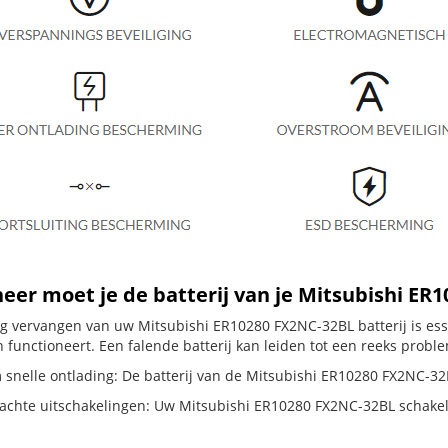
er moet je de batterij van je Mitsubishi ER
dig vervangen van uw Mitsubishi ER10280 FX2NC-32BL batterij is es
 functioneert. Een falende batterij kan leiden tot een reeks probl
 snelle ontlading: De batterij van de Mitsubishi ER10280 FX2NC-32BL
chte uitschakelingen: Uw Mitsubishi ER10280 FX2NC-32BL schakelt zic