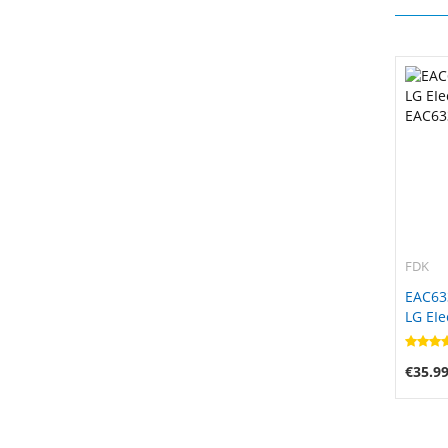
FDK
EAC63
LG EIe
EAC63
€35.9