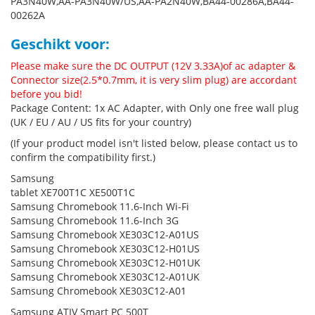
PA3N40W,AA-PA3N40W/US,AA-PA2N40W,BA44-00286A,BA44-
00262A
Geschikt voor:
Please make sure the DC OUTPUT (12V 3.33A)of ac adapter &
Connector size(2.5*0.7mm, it is very slim plug) are accordant
before you bid!
Package Content: 1x AC Adapter, with Only one free wall plug
(UK / EU / AU / US fits for your country)
(If your product model isn't listed below, please contact us to
confirm the compatibility first.)
Samsung
tablet XE700T1C XE500T1C
Samsung Chromebook 11.6-Inch Wi-Fi
Samsung Chromebook 11.6-Inch 3G
Samsung Chromebook XE303C12-A01US
Samsung Chromebook XE303C12-H01US
Samsung Chromebook XE303C12-H01UK
Samsung Chromebook XE303C12-A01UK
Samsung Chromebook XE303C12-A01
Samsung ATIV Smart PC 500T