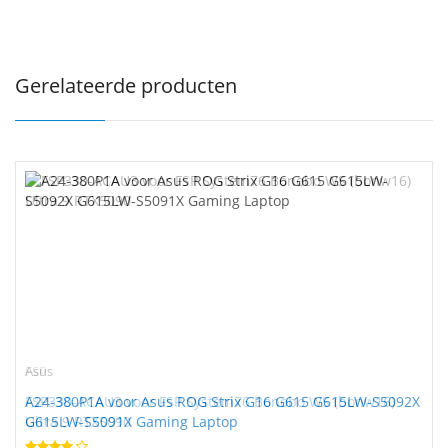
Gerelateerde producten
FSP
Asus
FSP330-ACAU3 voor FSP System76 Bonobo WS (bonw16)
A24-380P1A voor Asus ROG Strix G16 G615 G615LW-S5092X
Ultra 9 RTX5090
G615LW-S5091X Gaming Laptop