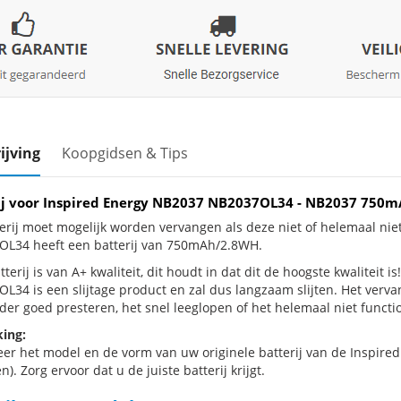
ijving
Koopgidsen & Tips
ij voor Inspired Energy NB2037 NB2037OL34 - NB2037 750
erij moet mogelijk worden vervangen als deze niet of helemaal ni
L34 heeft een batterij van 750mAh/2.8WH.
terij is van A+ kwaliteit, dit houdt in dat dit de hoogste kwaliteit 
L34 is een slijtage product en zal dus langzaam slijten. Het verv
der goed presteren, het snel leeglopen of het helemaal niet functio
ing:
eer het model en de vorm van uw originele batterij van de Inspire
n). Zorg ervoor dat u de juiste batterij krijgt.