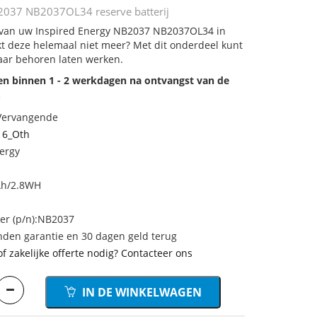
2037 NB2037OL34 reserve batterij
j van uw Inspired Energy NB2037 NB2037OL34 in
rkt deze helemaal niet meer? Met dit onderdeel kunt
aar behoren laten werken.
den binnen 1 - 2 werkdagen na ontvangst van de
.
 Vervangende
16_Oth
ergy
Ah/2.8WH
r (p/n):NB2037
den garantie en 30 dagen geld terug
of zakelijke offerte nodig? Contacteer ons
IN DE WINKELWAGEN