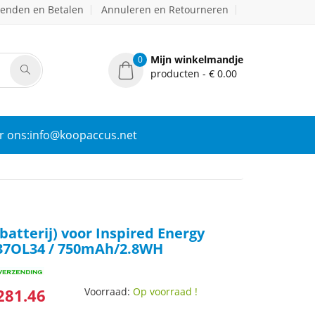
zenden en Betalen
Annuleren en Retourneren
Mijn winkelmandje
0
producten - € 0.00
r ons:info@koopaccus.net
batterij) voor Inspired Energy
37OL34 / 750mAh/2.8WH
281.46
Voorraad:
Op voorraad !