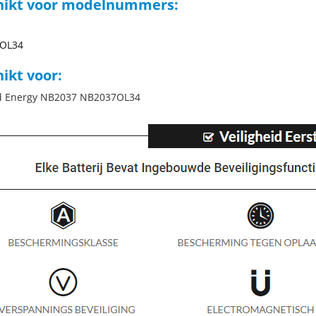
hikt voor modelnummers:
OL34
ikt voor:
d Energy NB2037 NB2037OL34