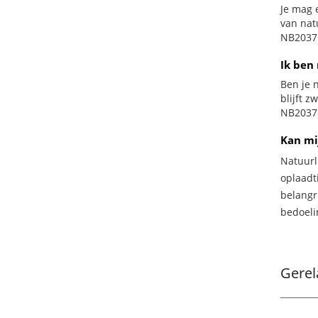
Je mag 
van nat
NB2037 
Ik ben 
Ben je n
blijft 
NB2037O
Kan mi
Natuurl
oplaadti
belangr
bedoeli
Gerel