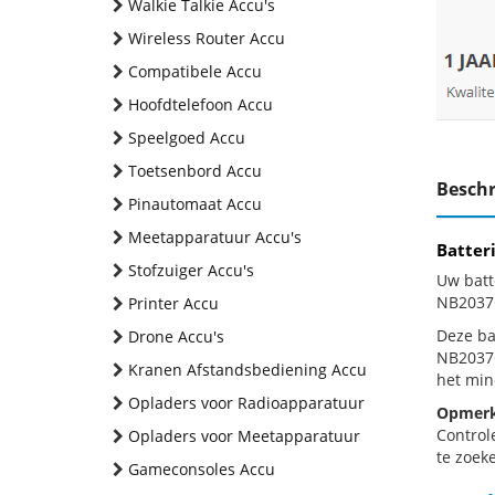
Walkie Talkie Accu's
Wireless Router Accu
Compatibele Accu
Hoofdtelefoon Accu
Speelgoed Accu
Toetsenbord Accu
Beschr
Pinautomaat Accu
Meetapparatuur Accu's
Batter
Stofzuiger Accu's
Uw batt
NB2037O
Printer Accu
Deze bat
Drone Accu's
NB2037O
Kranen Afstandsbediening Accu
het min
Opladers voor Radioapparatuur
Opmerk
Control
Opladers voor Meetapparatuur
te zoeke
Gameconsoles Accu