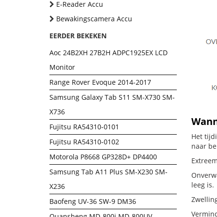
E-Reader Accu
Bewakingscamera Accu
EERDER BEKEKEN
Aoc 24B2XH 27B2H ADPC1925EX LCD
Monitor
Range Rover Evoque 2014-2017
Samsung Galaxy Tab S11 SM-X730 SM-
X736
Wanne
Fujitsu RA54310-0101
Het tij
Fujitsu RA54310-0102
naar be
Motorola P8668 GP328D+ DP4400
Extreem
Samsung Tab A11 Plus SM-X230 SM-
Onverwa
leeg is.
X236
Zwellin
Baofeng UV-36 SW-9 DM36
Vermind
Quansheng MD-800i MD-800UV