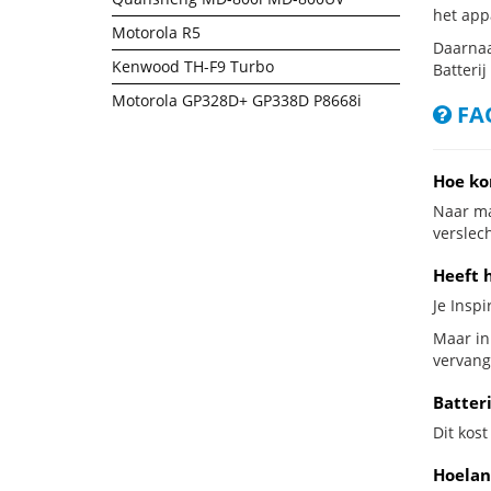
het app
Motorola R5
Daarnaa
Kenwood TH-F9 Turbo
Batterij
Motorola GP328D+ GP338D P8668i
FAQ
Hoe ko
Naar ma
verslech
Heeft 
Je Insp
Maar in
vervang
Batter
Dit kost
Hoelan