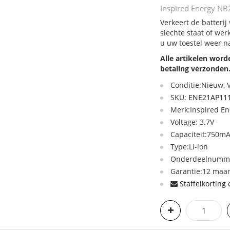
Inspired Energy NB
Verkeert de batteri
slechte staat of we
u uw toestel weer n
Alle artikelen wor
betaling verzonden
Conditie:Nieuw,
SKU:
ENE21AP11
Merk:Inspired En
Voltage: 3.7V
Capaciteit:750m
Type:Li-ion
Onderdeelnumme
Garantie:12 maan
Staffelkorting 