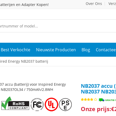
Over Ons
Ver
atterijen en Adapter Kopen!
Best Verkochte
Nieuwste Producten
Blog
Contactee
ired Energy NB2037 batterij
NB2037 accu (
NB2037 NB20
Onze prijs:€