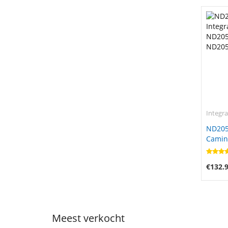
Integra
ND205
Camin
REF90
€132.
Meest verkocht