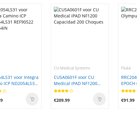
CU Medical Systems
Fluke
4LS31 voor Integra
CUSA0601F voor CU
RRC204
o ICP ND2054LS31
Medical iPAD NF1200
EPOCH 
522 ND2054iN
Capacidad 200 Choques
99
€209.99
€91.99