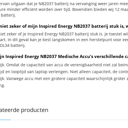
ervan uitgaan dat je NB2037 batterij na vervanging weer jaren mee 
ure minder efficiënt worden over tijd. Bovendien bieden wij 12 m
batterij.
niet zeker of mijn Inspired Energy NB2037 batterij stuk is, 
iet zeker of je Inspired Energy NB2037 batterij stuk is. Je toestel 
zwart. In dit geval kan je best langskomen in een herstelpunt voor 
L34 batterij.
jn Inspired Energy NB2037 Medische Accu's verschillende c
ijk. Omdat de capaciteit van accu de verenigbaarheid niet zal beïn
jd en looptijd van laptop verlengen. Niet alleen capaciteit, de con
ijk. Vanwege accu met een grotere capaciteit waarschijnlijk groter 
ng.
ateerde producten