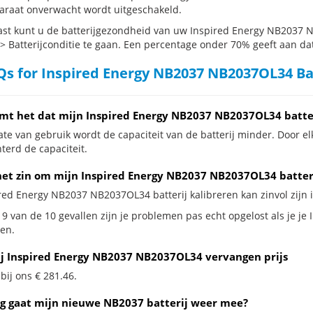
araat onverwacht wordt uitgeschakeld.
st kunt u de batterijgezondheid van uw Inspired Energy NB2037 N
 > Batterijconditie te gaan. Een percentage onder 70% geeft aan dat 
s for Inspired Energy NB2037 NB2037OL34 Ba
mt het dat mijn Inspired Energy NB2037 NB2037OL34 batter
te van gebruik wordt de capaciteit van de batterij minder. Door el
terd de capaciteit.
het zin om mijn Inspired Energy NB2037 NB2037OL34 batterij
ired Energy NB2037 NB2037OL34 batterij kalibreren kan zinvol zijn i
 9 van de 10 gevallen zijn je problemen pas echt opgelost als je j
en.
ij Inspired Energy NB2037 NB2037OL34 vervangen prijs
 bij ons € 281.46.
g gaat mijn nieuwe NB2037 batterij weer mee?