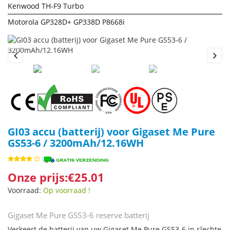
Kenwood TH-F9 Turbo
Motorola GP328D+ GP338D P8668i
Previous
Next
GI03 accu (batterij) voor Gigaset Me Pure
GS53-6 / 3200mAh/12.16WH
Onze prijs:€25.01
Voorraad:
Op voorraad !
Gigaset Me Pure GS53-6 reserve batterij
Verkeert de batterij van uw Gigaset Me Pure GS53-6 in slechte